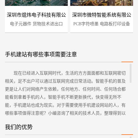
深圳市焜炜电子科技有限公
深圳市微特智能系统有限公
电子元器件 货物技术进出口
司
PCB字符喷墨 电路板打印设备
司
手机建站有哪些事项需要注意
您的预算
现在已经进入互联网时代，生活的方方面面都和互联网密切
1万-3万
3万-5万
5万-8万
相关，足不出户可以通过互联网完成日常活动。智能手机的普及
更是让人们对网络产生依赖，任何地方、任何时间、任何场合都
能看到拿着手机的人，智能手机不断更新换代，快变得无所不
能，手机建站也成为现实。对于需要使用手机建设网站的人，有
哪些事项值得注意呢？小编咨询了相关的技术人员，整理得到以
下几点，欢迎大家的阅读。
我们的优势
第一、网站设计尽量简洁方便浏览
招标项目
其实，不管是PC端还是手机客户端的网页，设计时都需要尽