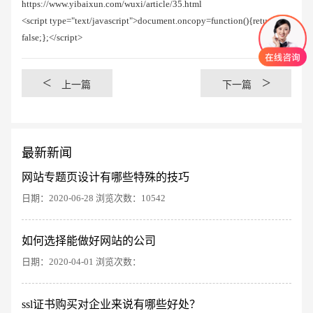
https://www.yibaixun.com/wuxi/article/35.html
<script type="text/javascript">document.oncopy=function(){return
false;};</script>
<
>
上一篇
下一篇
最新新闻
网站专题页设计有哪些特殊的技巧
日期：2020-06-28 浏览次数：10542
如何选择能做好网站的公司
创意品牌型网站
·
标准企业官网建设
·
外贸网
日期：2020-04-01 浏览次数：
ssl证书购买对企业来说有哪些好处？