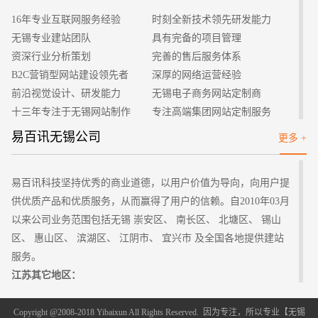
量简洁，简化页面可以让读者一眼找到内容重点，增加读者的好
16年专业互联网服务经验
时刻全新技术领先研发能力
感度。相反，如果页面繁杂，显示内容太多会给读者造成较差的
无锡专业建站团队
具有完备的项目管理
体验，还会影响网站页面的加载速度和下载速度以及给读者带来
资深行业分析策划
完善的售后服务体系
数据流量的多余损失。网站的内容最好不要放置太大的视频、图
B2C营销型网站建设领先者
深厚的网络运营经验
片和信息，网站的浏览速度一定要得到保证，不宜过慢，现在人
前沿视觉设计、研发能力
无锡电子商务网站定制商
们都崇尚快速的阅读和得到信息。
十三年专注于无锡网站制作
专注高端集团网站定制服务
第二、浏览器兼容性要好
客户的满意是我们唯一的宗旨
专业建站团队我们懂您的需求
易百讯无锡公司
更多 +
现在市面上的浏览器是可以处理大多数网站的，允许用户放
做网站找我们，我们更懂您
高端优秀网站设计师聚集地
大和缩小页面。这一点可以为不同类型的读者提供方便，不同人
视力不同需要不同大小的页面来阅读。同时也为大家造成了不
易百讯科技坚持优秀的商业道德，以用户价值为导向，向用户提
便，过大过小的页面不能看清内容，须要调整。
供优质产品和优质服务，从而赢得了用户的信赖。自2010年03月
第三、减少弹窗的使用
以来公司业务范围包括无锡 崇安区、 南长区、 北塘区、 锡山
网站里的弹窗会给用户造成厌烦的情绪，不是必须的就不要
区、 惠山区、 滨湖区、 江阴市、 宜兴市 及全国各地提供建站
使用。弹窗出现会影响用户阅读的专注程度，很多网站的弹窗在
服务。
点击关闭时会跳转到弹窗内容的页面，返回过程还会造成当前页
江苏其它地区：
面的消失，挑战读者的耐心。弹窗会给用户留下很差的印象，所
南京
无锡
徐州
常州
苏州
南通
连云港 淮安 盐城 扬州 镇江
泰州
以忠心建议避免使用弹窗。
宿迁
Copyright @2008-2018 Yibaixun All Rights Reserved. 因为专注，所以专业【
无锡