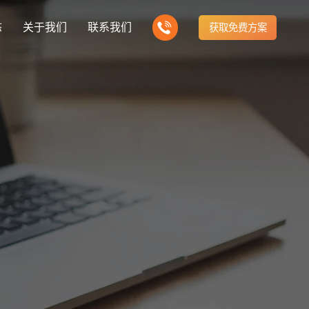
态
关于我们
联系我们
获取免费方案
企业营销型网站建设
新闻
我们的产品
建站知识
营销推广转化获客网站
商城网站
方式
行业门户网站
公司团队
ny news
多样化产品总有一个满足你的需求
Website building knowledge
电子商务化运营
付款方式方便快捷
行业门户网站平台开发
我们的团队协作精神
网站建设定制改版
建设解决方案
门户网站建设解决方案
定制化网站建设改版方案
推广
网站设计
计与效果分析
能及时、准确、动态地更新
品牌官网
企业营销网站
e optimization
Website Design
品牌型网站建设
营销型网站建力企业公信力
站建设解决方案
购物商城网站建设解决方案
手机微信网站建设
构先进的优点
方便快捷购物车、购物指南
移动手机互联网站开发
网站建设解决方
芯片半导体网站建设解决方