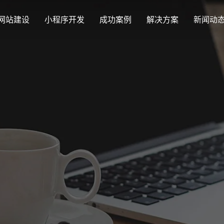
网站建设
小程序开发
成功案例
解决方案
新闻动
创意品牌型网站建设
解决方案
最新签约
公司
企业品牌高端网站设计
集团上市网站
公司介绍
购物
汇款
定制化视觉设计与互动策划方案
Latest signing
Compa
集团大企上市公司
致力于互联网品牌建设
实现
多种
响应式网站建设
企业网站建设解决方案
营销型网站
适应各个终端设备网站
行业新闻
网站
更贴身、易落地、高性价比
可精准流量统
外贸出口网站
发展历程
企业
Industry information
Websit
外贸进出口网站开发
一路走来感谢您的陪伴
创意
外贸网站建设解决方案
品牌形象网
购物商城系统开发
视觉、功能系统，展示产品
操作方便、结
零售在线电子商务网站
网站观点
政府网站建设解决方案
新能源行业