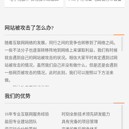
网站被攻击了怎么办?
随着互联网网络的发展，同行之间的竞争也转移到了网络之间。
您的预算
一些不法分子也逐渐转移阵地到网络上来谋取利益，我们有时候
1万-3万
3万-5万
5万-8万
就会遇到自己的网站被攻击的状况。相信大家平时肯定遇到过网
站被攻击的情况，虽然我们自己并没有做什么，但是还是会遇到
一些网页被攻击的情况，此时此刻，我们可以按照以下方法来
做。
网站攻击常见的类型
网站被攻击了，一般分为三类，分别为ARP欺骗攻击、CC攻
我们的优势
击、DDOS流量攻击。
招标项目
1、ARP欺骗攻击
16年专业互联网服务经验
时刻全新技术领先研发能力
对于APR欺骗攻击这种类型的攻击，大家不用特别紧张，因
盐田专业建站团队
具有完备的项目管理
为这种攻击是比较简单比较容易对付的，遇见这种情况的时候大