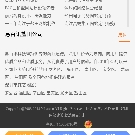
资深行业分析策划
完善的售后服务体系
家可以直接通知相关机房管理部门来处理就可以了，只要机房阻
B2C营销型网站建设领先者
深厚的网络运营经验
断了这种攻击就可以了。
前沿视觉设计、研发能力
盐田电子商务网站定制商
2、CC攻击
十三年专注于盐田网站制作
专注高端集团网站定制服务
CC攻击的伤害是比第一种大的，所以也要适当的注意，并且
客户的满意是我们唯一的宗旨
专业建站团队我们懂您的需求
易百讯盐田公司
更多 +
采取相关措施。这种程度的也可以采用章鱼主机来控制，也是非
做网站找我们，我们更懂您
高端优秀网站设计师聚集地
常不错的。
3、DDOS流量攻击
易百讯科技坚持优秀的商业道德，以用户价值为导向，向用户提供
但是三者之中攻击程度最大的就是DDOS流量攻击，对于流
优质产品和优质服务，从而赢得了用户的信赖。自2010年03月以来
量攻击，单纯地加防火墙没用，必须要有足够的带宽和防火墙配
公司业务范围包括盐田 罗湖区、 福田区、 南山区、 宝安区、 龙岗
合起来才能防御。在这种情况下，我们建议使用集群防护(章鱼
区、 盐田区 及全国各地提供建站服务。
主机)，这种成本是相对来说比较低的。
深圳市其它地区：
网站被攻击怎么办
罗湖区 福田区 南山区 宝安区 龙岗区 盐田区
当我们发现网站被攻击的时候不要惊慌失措，我们可以先按
照这几个步骤来做：
Copyright @2008-2018 Yibaixun All Rights Reserved. 因为专注，所以专业【
盐田
1、开启IP禁PING，可以防止被扫描。
网站建设
,就选易百讯】
2、关闭不需要的端口。
粤ICP备10056793号
3、打开网站的防火墙。