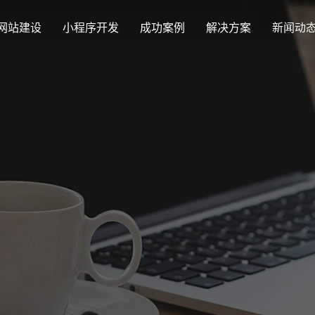
网站建设
小程序开发
成功案例
解决方案
新闻动
创意品牌型网站建设
解决方案
最新签约
公司
企业品牌高端网站设计
集团上市网站
公司介绍
购物
汇款
定制化视觉设计与互动策划方案
Latest signing
Compa
集团大企上市公司
致力于互联网品牌建设
实现
多种
响应式网站建设
企业网站建设解决方案
营销型网站
适应各个终端设备网站
行业新闻
网站
更贴身、易落地、高性价比
可精准流量统
外贸出口网站
发展历程
企业
Industry information
Websit
外贸进出口网站开发
一路走来感谢您的陪伴
创意
外贸网站建设解决方案
品牌形象网
购物商城系统开发
视觉、功能系统，展示产品
操作方便、结
零售在线电子商务网站
网站观点
政府网站建设解决方案
新能源行业