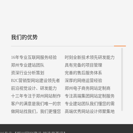
我们的优势
16年专业互联网服务经验
时刻全新技术领先研发能力
郑州专业建站团队
具有完备的项目管理
资深行业分析策划
完善的售后服务体系
B2C营销型网站建设领先者
深厚的网络运营经验
前沿视觉设计、研发能力
郑州电子商务网站定制商
十三年专注于郑州网站制作
专注高端集团网站定制服务
客户的满意是我们唯一的宗
专业建站团队我们懂您的需
旨
做网站找我们，我们更懂您
求
高端优秀网站设计师聚集地