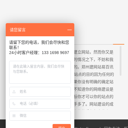
请您留言
专业做网站需要做好哪些？
请留下您的电话，我们会尽快和您
联系！
郑州建站公司提供您，如果你想要建立网站，然而你又是
24小时客户经理：133 1698 9697
一个网站建设的小白，在毫无头绪的情况之下，不妨和我
一起来看看专业做网站是怎么成功的。郑州建网站易百讯
提醒您几点，1、网站建设确定web站点的目的因为任何的
一个网站都是有它存在的价值，如果你没有明确的确定站
点目标是用来干嘛的，这样你也就不知道你的网络建设是
用来干嘛的。只有确定好站点的目标你才可以你的站点的
价值在哪，而且做起来就比较的顺手多了。网站建设的成
功可以帮企业推广产品，通过一些宣传的手段帮企业宣
传。可以在网站上赚钱一定的利益，所以说确定好站点的
目标可以为你谋福利。2、网站建设选择的域名也是相当的