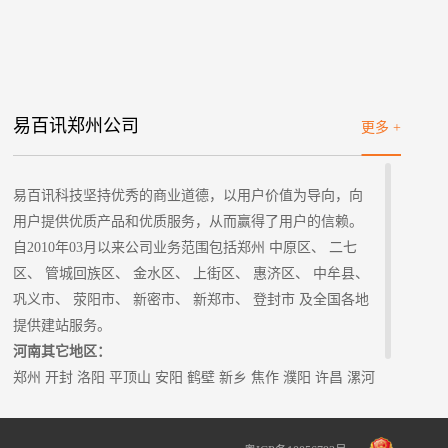
易百讯郑州公司
更多 +
易百讯科技坚持优秀的商业道德，以用户价值为导向，向
用户提供优质产品和优质服务，从而赢得了用户的信赖。
自2010年03月以来公司业务范围包括郑州 中原区、 二七
区、 管城回族区、 金水区、 上街区、 惠济区、 中牟县、
巩义市、 荥阳市、 新密市、 新郑市、 登封市 及全国各地
提供建站服务。
河南其它地区：
郑州
开封 洛阳 平顶山 安阳 鹤壁 新乡 焦作 濮阳 许昌 漯河
三门峡 南阳 商丘 信阳 周口 驻马店