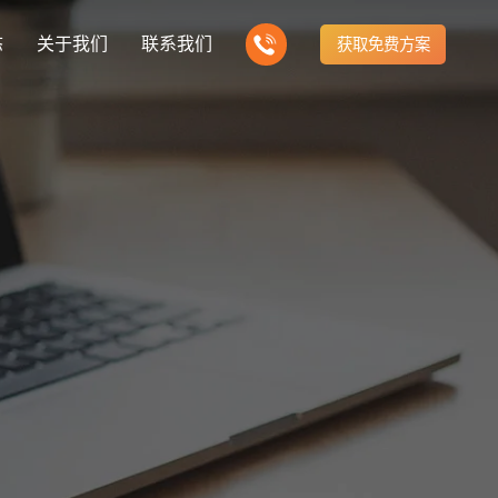
态
关于我们
联系我们
获取免费方案
企业营销型网站建设
新闻
我们的产品
建站知识
营销推广转化获客网站
商城网站
方式
行业门户网站
公司团队
ny news
多样化产品总有一个满足你的需求
Website building knowledge
电子商务化运营
付款方式方便快捷
行业门户网站平台开发
我们的团队协作精神
网站建设定制改版
建设解决方案
门户网站建设解决方案
定制化网站建设改版方案
推广
网站设计
计与效果分析
能及时、准确、动态地更新
品牌官网
企业营销网站
e optimization
Website Design
品牌型网站建设
营销型网站建力企业公信力
站建设解决方案
购物商城网站建设解决方案
手机微信网站建设
构先进的优点
方便快捷购物车、购物指南
移动手机互联网站开发
网站建设解决方
芯片半导体网站建设解决方