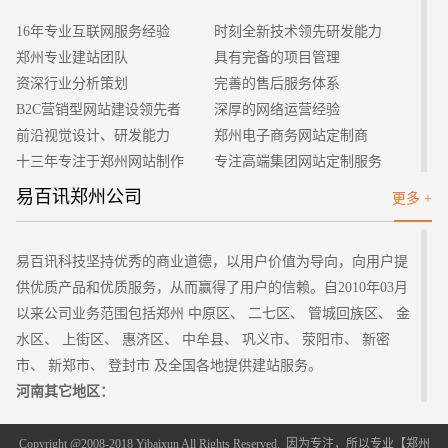
可以为你谋福利。2、网站建设选择的域名也是相当的重要，域
16年专业互联网服务经验
时刻全新技术领先研发能力
名不可以重复的，所以取域名也是有一定的难度。一定要取朗朗
郑州专业建站团队
具有完备的项目管理
上口的域名，这样让用户容易记住你网站的域名。太过于复杂的
资深行业分析策划
完善的售后服务体系
域名绝对是不可以的，因为你的域名是要呈现在网站这个平台之
B2C营销型网站建设领先者
深厚的网络运营经验
上让更多的人知道它记住它。域名的选取良好的选择是不超过5
前沿视觉设计、研发能力
郑州电子商务网站定制商
个单字的域名，最多不要超过8个单字。再者就要结合自己所在
十三年专注于郑州网站制作
专注高端集团网站定制服务
的地域考虑域名的选取，这样你的域名就会比别人的好记。
客户的满意是我们唯一的宗旨
专业建站团队我们懂您的需求
易百讯郑州公司
更多 +
做网站找我们，我们更懂您
高端优秀网站设计师聚集地
易百讯科技坚持优秀的商业道德，以用户价值为导向，向用户提
供优质产品和优质服务，从而赢得了用户的信赖。自2010年03月
以来公司业务范围包括郑州 中原区、 二七区、 管城回族区、 金
水区、 上街区、 惠济区、 中牟县、 巩义市、 荥阳市、 新密
市、 新郑市、 登封市 及全国各地提供建站服务。
河南其它地区：
郑州
开封 洛阳 平顶山 安阳 鹤壁 新乡 焦作 濮阳 许昌 漯河 三门
峡 南阳 商丘 信阳 周口 驻马店
Copyright @2008-2018 Yibaixun All Rights Reserved. 因为专注，所以专业【
郑州