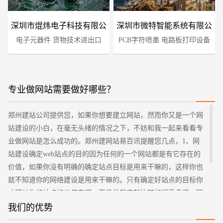
深圳市焜炜电子科技有限公
深圳市微特智能系统有限公
电子元器件 货物技术进出口
司
PCB字符喷墨 电路板打印设备
司
专业做网站需要做好哪些？
郑州建站公司提供您，如果你想要建立网站，然而你又是一个网
您的预算
1万-3万
3万-5万
5万-8万
站建设的小白，在毫无头绪的情况之下，不妨和我一起来看看专
业做网站是怎么成功的。郑州建网站易百讯提醒您几点，1、网
站建设确定web站点的目的因为任何的一个网站都是有它存在的
价值，如果你没有明确的确定站点目标是用来干嘛的，这样你也
就不知道你的网络建设是用来干嘛的。只有确定好站点的目标你
才可以你的站点的价值在哪，而且做起来就比较的顺手多了。网
站建设的成功可以帮企业推广产品，通过一些宣传的手段帮企业
我们的优势
宣传。可以在网站上赚钱一定的利益，所以说确定好站点的目标
招标项目