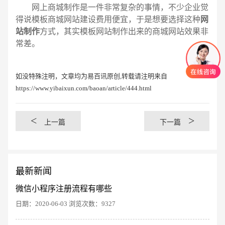
网上商城制作是一件非常复杂的事情，不少企业觉
得说模板商城网站建设费用便宜，于是想要选择这种
网
站制作
方式，其实模板网站制作出来的商城网站效果非
常差。
如没特殊注明，文章均为易百讯原创,转载请注明来自
https://www.yibaixun.com/baoan/article/444.html
<
>
上一篇
下一篇
最新新闻
微信小程序注册流程有哪些
日期：2020-06-03 浏览次数：9327
创意品牌型网站
·
标准企业官网建设
·
外贸网