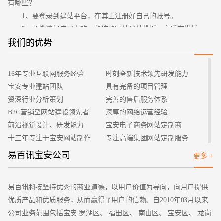
有哪些？
1、要登录到建站平台，在其上注册好自己的账号。
2、要挑选好自己喜欢、熟练的网站建站模板，之后在模板
基础上进行网站制作，而此时还需要根据行业进行网站分类，之
我们的优势
招标项目
后再进行选择，因此必须找到最适合自己的一个网站建设方式。
3、编辑及设置网站中的横幅，可以是图片、文件等形式，
16年专业互联网服务经验
时刻全新技术领先研发能力
也可是flash文件模式，但是设计的文件大小及尺寸规模要符合网
宝安专业建站团队
具有完备的项目管理
站实际需求，这样就避免了变形情况出现。而在涉及网站其他图
资深行业分析策划
完善的售后服务体系
片的时候，步骤与横幅设计是一样的，在人们进入编辑页面的时
B2C营销型网站建设领先者
深厚的网络运营经验
候是可以替换的。
前沿视觉设计、研发能力
宝安电子商务网站定制商
4、在制作企业网站的时候，极其重要的就是规划好展示的
十三年专注于宝安网站制作
专注高端集团网站定制服务
产品，这样才可以吸引大量顾客，因此在产品排版设计的时候，
客户的满意是我们唯一的宗旨
专业建站团队我们懂您的需求
易百讯宝安公司
更多 +
是极其重要的。设计者要在后台中加入产品基本信息，之后制作
做网站找我们，我们更懂您
高端优秀网站设计师聚集地
之时就可以直接应用了，这样也方便管理。
5、怎么建网站还涉及文章排版，也是筹建网站的主要内
易百讯科技坚持优秀的商业道德，以用户价值为导向，向用户提供
容，为了让客户很方便找到想要观看的文章，最好就使用文章模
优质产品和优质服务，从而赢得了用户的信赖。自2010年03月以来
块，把管理后台编辑好的文章采用列表模式展示，但是要注意的
公司业务范围包括宝安 罗湖区、 福田区、 南山区、 宝安区、 龙岗