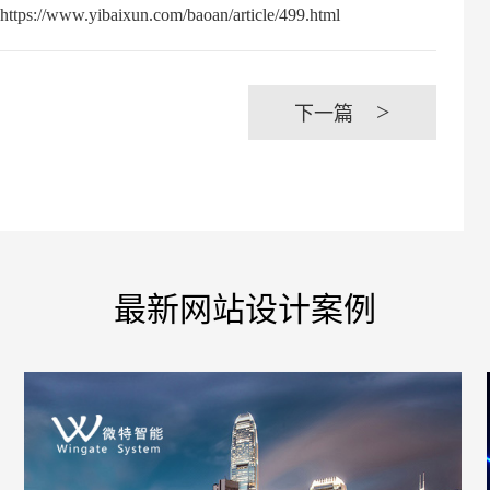
baixun.com/baoan/article/499.html
>
下一篇
电商及
最新网站设计案例