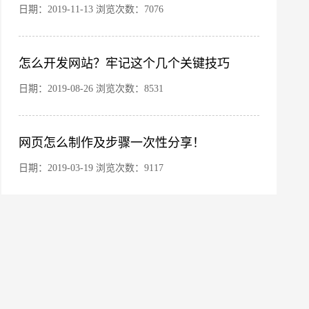
日期：2019-11-13 浏览次数：7076
怎么开发网站？牢记这个几个关键技巧
日期：2019-08-26 浏览次数：8531
微信号
网页怎么制作及步骤一次性分享！
日期：2019-03-19 浏览次数：9117