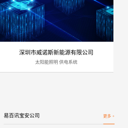
预算
1万-3万
3万-5万
5万-8万
8万以上
深圳市威诺斯新能源有限公司
太阳能照明 供电系统
标项目
易百讯宝安公司
更多 +