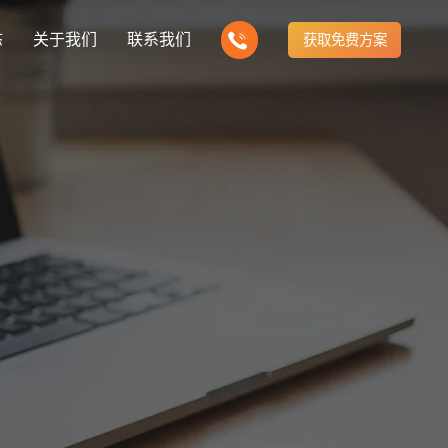
态
关于我们
联系我们
获取免费方案
企业营销型网站建设
新闻
我们的产品
建站知识
营销推广转化获客网站
商城网站
方式
行业门户网站
公司团队
ny news
多样化产品总有一个满足你的需求
Website building knowledge
电子商务化运营
付款方式方便快捷
行业门户网站平台开发
我们的团队协作精神
网站建设定制改版
建设解决方案
门户网站建设解决方案
定制化网站建设改版方案
推广
网站设计
计与效果分析
能及时、准确、动态地更新
品牌官网
企业营销网站
e optimization
Website Design
品牌型网站建设
营销型网站建力企业公信力
站建设解决方案
购物商城网站建设解决方案
手机微信网站建设
构先进的优点
方便快捷购物车、购物指南
移动手机互联网站开发
网站建设解决方
芯片半导体网站建设解决方