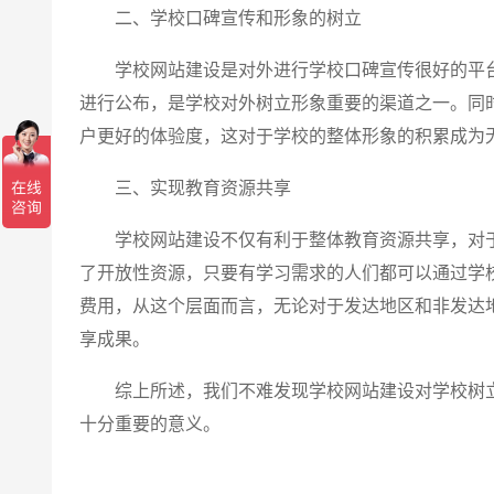
二、学校口碑宣传和形象的树立
学校网站建设是对外进行学校口碑宣传很好的平台
进行公布，是学校对外树立形象重要的渠道之一。同
户更好的体验度，这对于学校的整体形象的积累成为
三、实现教育资源共享
学校网站建设不仅有利于整体教育资源共享，对于
了开放性资源，只要有学习需求的人们都可以通过学
费用，从这个层面而言，无论对于发达地区和非发达
享成果。
综上所述，我们不难发现学校网站建设对学校树立
十分重要的意义。