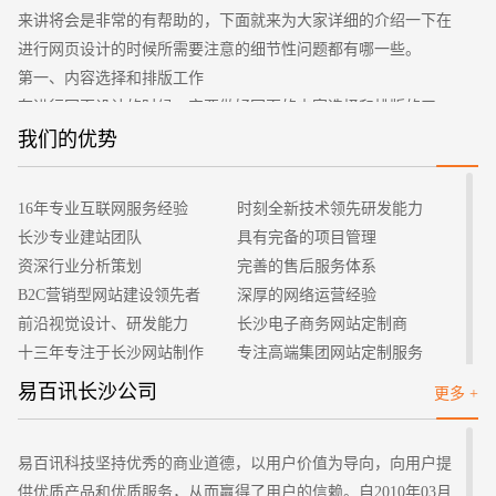
您的预算
1万-3万
3万-5万
5万-8万
来讲将会是非常的有帮助的，下面就来为大家详细的介绍一下在
进行网页设计的时候所需要注意的细节性问题都有哪一些。
第一、内容选择和排版工作
在进行网页设计的时候一定要做好网页的内容选择和排版的工
作，这是非常重要的两个方面。其实从总体上面来讲，内容的选
我们的优势
择更多的可以堪称是一种运营工作，不过需要注意的一点是网站
的主题是在网站建设的初期就确定好了的，因此在日后的运营和
16年专业互联网服务经验
时刻全新技术领先研发能力
招标项目
内容添加当中都是需要围绕这一个主体来进行的，大家一定要记
长沙专业建站团队
具有完备的项目管理
住这样的一个方面。在确定好了内容之后，大家就可以围绕着这
资深行业分析策划
完善的售后服务体系
一个主题来进行设计工作了，根据不同的网站类型与主题的不
B2C营销型网站建设领先者
深厚的网络运营经验
同，在设计风格上面也是具有差异的，在色调的选择上面也是极
前沿视觉设计、研发能力
长沙电子商务网站定制商
其重要的。可以说内容的选择与排版之间是相互衬托的，这两项
十三年专注于长沙网站制作
专注高端集团网站定制服务
工作良好能够在同时进行，这样才能够起到更好的作用。
客户的满意是我们唯一的宗旨
专业建站团队我们懂您的需求
易百讯长沙公司
更多 +
第二、404页面
做网站找我们，我们更懂您
高端优秀网站设计师聚集地
需要注意做好404页面的设计工作，这也是一个非常重要的细节
工作所在。虽然说404页面是广大的用户们最不想要看到的页面
易百讯科技坚持优秀的商业道德，以用户价值为导向，向用户提
之一，但是这也是每一个网站都不能够去避免的一个页面。很多
供优质产品和优质服务，从而赢得了用户的信赖。自2010年03月