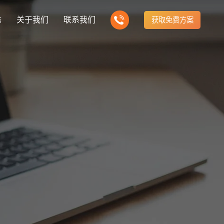
态
关于我们
联系我们
获取免费方案
企业营销型网站建设
新闻
我们的产品
建站知识
营销推广转化获客网站
商城网站
方式
行业门户网站
公司团队
ny news
多样化产品总有一个满足你的需求
Website building knowledge
电子商务化运营
付款方式方便快捷
行业门户网站平台开发
我们的团队协作精神
网站建设定制改版
建设解决方案
门户网站建设解决方案
定制化网站建设改版方案
推广
网站设计
计与效果分析
能及时、准确、动态地更新
品牌官网
企业营销网站
e optimization
Website Design
品牌型网站建设
营销型网站建力企业公信力
站建设解决方案
购物商城网站建设解决方案
手机微信网站建设
构先进的优点
方便快捷购物车、购物指南
移动手机互联网站开发
网站建设解决方
芯片半导体网站建设解决方