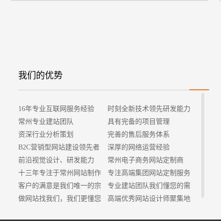
招
我们的优势
16年专业互联网服务经验
时刻全新技术领先研发能力
常州专业建站团队
具有完备的项目管理
资深行业分析策划
完善的售后服务体系
B2C营销型网站建设领先者
深厚的网络运营经验
前沿视觉设计、研发能力
常州电子商务网站定制商
十三年专注于常州网站制作
专注高端集团网站定制服务
客户的满意是我们唯一的宗
专业建站团队我们懂您的需
旨
做网站找我们，我们更懂您
求
高端优秀网站设计师聚集地