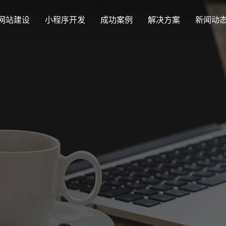
网站建设
小程序开发
成功案例
解决方案
新闻动
创意品牌型网站建设
解决方案
最新签约
公司
企业品牌高端网站设计
集团上市网站
公司介绍
购物
汇款
定制化视觉设计与互动策划方案
Latest signing
Compa
集团大企上市公司
致力于互联网品牌建设
实现
多种
响应式网站建设
企业网站建设解决方案
营销型网站
适应各个终端设备网站
行业新闻
网站
更贴身、易落地、高性价比
可精准流量统
外贸出口网站
发展历程
企业
Industry information
Websit
外贸进出口网站开发
一路走来感谢您的陪伴
创意
外贸网站建设解决方案
品牌形象网
购物商城系统开发
视觉、功能系统，展示产品
操作方便、结
零售在线电子商务网站
网站观点
政府网站建设解决方案
新能源行业