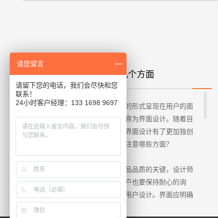
请您留言
用户界面设计需要关注哪几个方面
请留下您的电话，我们会尽快和您
联系！
24小时客户经理：133 1698 9697
将人头脑之中的想象以计算机界面的形式呈现在用户的面
前，从而作为一个交换的媒介，被称为界面设计。随着目
前科技人才的不断涌现，用户对于界面设计有了更加独创
性的要求，那么用户界面设计需要注意哪些方面？
1、准确性与明确性
良好的用户体验是提升自己产品品质的关键，设计师
与用户应不断的沟通与交流，与客户也要保持耐心的询
问，这样才能做出一个皆大欢喜的用户设计。界面应明确
产品的需求也应表示出简洁的意味，而不应过多的冗杂，