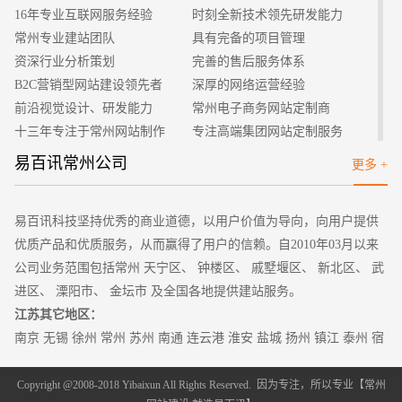
出。无论哪一个页码，都应具有相应的明确性，而不应相互的掺
16年专业互联网服务经验
时刻全新技术领先研发能力
杂。
常州专业建站团队
具有完备的项目管理
2、扩大其中交互性
资深行业分析策划
完善的售后服务体系
用户界面设计本身是要消费者与客户能够有一个良好的沟通
B2C营销型网站建设领先者
深厚的网络运营经验
途径，而不应该凡所欲花哨的形式所展现。最好可以使用户能够
前沿视觉设计、研发能力
常州电子商务网站定制商
在最短的时间之内理解相互之间的一些情况，也可以把我们放在
十三年专注于常州网站制作
专注高端集团网站定制服务
同一个社群之中，最大化其中的性价比。很多设计师喜欢彰显个
客户的满意是我们唯一的宗旨
专业建站团队我们懂您的需求
易百讯常州公司
更多 +
人风格而忽略了相应客户的具体要求这是顾此失彼的做法，充满
做网站找我们，我们更懂您
高端优秀网站设计师聚集地
了功利主义，好的用户设计可以唤醒与其他人之间的沟通体系。
3、让用户有控制感
易百讯科技坚持优秀的商业道德，以用户价值为导向，向用户提供
良好的用户界面设计应以用户为核心，从客户的角度上所考
优质产品和优质服务，从而赢得了用户的信赖。自2010年03月以来
虑问题，经过多次的实验制作出最流畅的体验。设计师所需做的
公司业务范围包括常州 天宁区、 钟楼区、 戚墅堰区、 新北区、 武
应是顺应人性的本质，并且让用户以为自己可以掌控一切，在短
进区、 溧阳市、 金坛市 及全国各地提供建站服务。
时间之内学习大量的事情。每一步都是扎扎实实而又充满了乐
江苏其它地区：
趣。若是设计师剥夺了他这种快乐的感觉，则会大大降低用户的
南京
无锡
徐州
常州
苏州
南通
连云港 淮安 盐城 扬州 镇江
泰州
宿
依赖性，甚至可能会导致页面的受损。
迁
一个比较好的界面，应该是没有过多的复杂性，仿佛就像我
Copyright @2008-2018 Yibaixun All Rights Reserved. 因为专注，所以专业【
常州