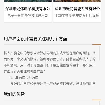
深圳市焜炜电子科技有限公
深圳市微特智能系统有限公
电子元器件 货物技术进出口
司
PCB字符喷墨 电路板打印设备
司
用户界面设计需要关注哪几个方面
将人头脑之中的想象以计算机界面的形式呈现在用户的面前，从
您的预算
1万-3万
3万-5万
5万-8万
而作为一个交换的媒介，被称为界面设计。随着目前科技人才的
不断涌现，用户对于界面设计有了更加独创性的要求，那么用户
界面设计需要注意哪些方面？
1、准确性与明确性
良好的用户体验是提升自己产品品质的关键，设计师与用户
应不断的沟通与交流，与客户也要保持耐心的询问，这样才能做
我们的优势
出一个皆大欢喜的用户设计。界面应明确产品的需求也应表示出
招标项目
简洁的意味，而不应过多的冗杂，显得没有一点章程和重点的突