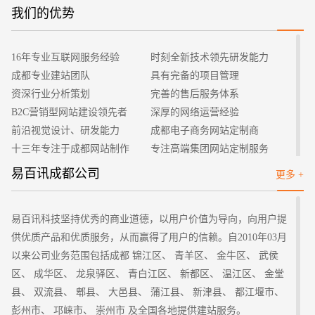
你的网站。在推广网站的时候，要让百度、谷歌等常用的搜索引
我们的优势
招标项目
擎知道并且收录你的网站。我们如何主动的把自己的网站地址提
交给搜索引擎，是企业的负责人和网站的建设人员所要解决的主
16年专业互联网服务经验
时刻全新技术领先研发能力
要问题之一。如果自己不会提交的话，可以找一些好的SEO技术
成都专业建站团队
具有完备的项目管理
部分来帮助自己，通过他们的操作可以很好的提高自己的网站的
资深行业分析策划
完善的售后服务体系
排名和知名度、曝光率。
B2C营销型网站建设领先者
深厚的网络运营经验
二、免费推广方法
前沿视觉设计、研发能力
成都电子商务网站定制商
很多的企业在考虑网站如何推广时都会考虑费用的问题，如
十三年专注于成都网站制作
专注高端集团网站定制服务
果公司的预计费用较少或者没有的话，我们可以采用免费的推广
客户的满意是我们唯一的宗旨
专业建站团队我们懂您的需求
易百讯成都公司
更多 +
方法。免费的推广方法也是比较多的，比如在百度贴吧、互动百
做网站找我们，我们更懂您
高端优秀网站设计师聚集地
科、赶集网、58同城等上面发布自己网站的信息，并留下网站的
链接。还可以在一些大型的论坛和博客站点发布文章或者留言，
易百讯科技坚持优秀的商业道德，以用户价值为导向，向用户提
注明自己的地址，这样做了以后也会有利于百度等搜索引擎收录
供优质产品和优质服务，从而赢得了用户的信赖。自2010年03月
自己的网站。不过这种方法对于新站的收录效果更好，想要网站
以来公司业务范围包括成都 锦江区、 青羊区、 金牛区、 武侯
有更好的知名度还需要优化更多的细节问题。
区、 成华区、 龙泉驿区、 青白江区、 新都区、 温江区、 金堂
三、付费推广方法
县、 双流县、 郫县、 大邑县、 蒲江县、 新津县、 都江堰市、
如果企业在网站推广时有较多的预算费用，那么在考虑网站
彭州市、 邛崃市、 崇州市 及全国各地提供建站服务。