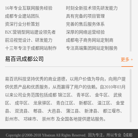
交给搜索引擎，是企业的负责人和网站的建设人员所要解决的主
16年专业互联网服务经验
时刻全新技术领先研发能力
要问题之一。如果自己不会提交的话，可以找一些好的SEO技术
成都专业建站团队
具有完备的项目管理
部分来帮助自己，通过他们的操作可以很好的提高自己的网站的
资深行业分析策划
完善的售后服务体系
排名和知名度、曝光率。
B2C营销型网站建设领先者
深厚的网络运营经验
二、免费推广方法
前沿视觉设计、研发能力
成都电子商务网站定制商
很多的企业在考虑网站如何推广时都会考虑费用的问题，如
十三年专注于成都网站制作
专注高端集团网站定制服务
果公司的预计费用较少或者没有的话，我们可以采用免费的推广
客户的满意是我们唯一的宗旨
专业建站团队我们懂您的需求
易百讯成都公司
更多 +
方法。免费的推广方法也是比较多的，比如在百度贴吧、互动百
做网站找我们，我们更懂您
高端优秀网站设计师聚集地
科、赶集网、58同城等上面发布自己网站的信息，并留下网站的
链接。还可以在一些大型的论坛和博客站点发布文章或者留言，
易百讯科技坚持优秀的商业道德，以用户价值为导向，向用户提
注明自己的地址，这样做了以后也会有利于百度等搜索引擎收录
供优质产品和优质服务，从而赢得了用户的信赖。自2010年03月
自己的网站。不过这种方法对于新站的收录效果更好，想要网站
以来公司业务范围包括成都 锦江区、 青羊区、 金牛区、 武侯
有更好的知名度还需要优化更多的细节问题。
区、 成华区、 龙泉驿区、 青白江区、 新都区、 温江区、 金堂
三、付费推广方法
县、 双流县、 郫县、 大邑县、 蒲江县、 新津县、 都江堰市、
如果企业在网站推广时有较多的预算费用，那么在考虑网站
彭州市、 邛崃市、 崇州市 及全国各地提供建站服务。
如何推广时，可以选择一些付费的推广，这样的效果会比免费的
四川其它地区：
方法有效一些。我们可以在搜索引擎上开通竞价推广账户，只要
成都
自贡 攀枝花 泸州 德阳 绵阳 广元 遂宁 内江 乐山 南充 眉山
Copyright @2008-2018 Yibaixun All Rights Reserved. 因为专注，所以专业【
成都