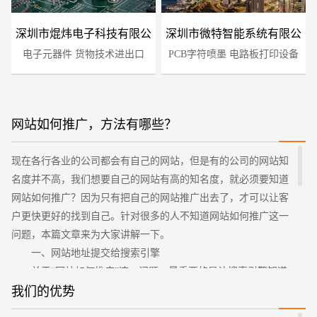
深圳市焜炜电子科技有限公
深圳市微特智能系统有限公
电子元器件 货物技术进出口
司
PCB字符喷墨 电路板打印设备
司
网站如何推广，方法有哪些？
现在各行各业的公司都会有自己的网站，但是有的公司的网站知
您的预算
1万-3万
3万-5万
5万-8万
名度并不高，我们想要自己的网站有高的知名度，就必须要知道
网站如何推广？因为只有把自己的网站推广出去了，才可以让客
户更快更好的找到自己。针对很多的人不知道网站如何推广这一
问题，本篇文章来为大家讲解一下。
一、网站地址提交给搜索引擎
关于“网站如何推广”这一问题，最重要的是让搜索引擎知道
你的网站。在推广网站的时候，要让百度、谷歌等常用的搜索引
我们的优势
擎知道并且收录你的网站。我们如何主动的把自己的网站地址提
招标项目