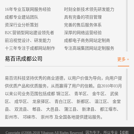
交给搜索引擎，是企业的负责人和网站的建设人员所要解决的主
16年专业互联网服务经验
时刻全新技术领先研发能力
要问题之一。如果自己不会提交的话，可以找一些好的SEO技术
成都专业建站团队
具有完备的项目管理
部分来帮助自己，通过他们的操作可以很好的提高自己的网站的
资深行业分析策划
完善的售后服务体系
排名和知名度、曝光率。
B2C营销型网站建设领先者
深厚的网络运营经验
二、免费推广方法
前沿视觉设计、研发能力
成都电子商务网站定制商
很多的企业在考虑网站如何推广时都会考虑费用的问题，如
十三年专注于成都网站制作
专注高端集团网站定制服务
果公司的预计费用较少或者没有的话，我们可以采用免费的推广
客户的满意是我们唯一的宗旨
专业建站团队我们懂您的需求
易百讯成都公司
更多 +
方法。免费的推广方法也是比较多的，比如在百度贴吧、互动百
做网站找我们，我们更懂您
高端优秀网站设计师聚集地
科、赶集网、58同城等上面发布自己网站的信息，并留下网站的
链接。还可以在一些大型的论坛和博客站点发布文章或者留言，
易百讯科技坚持优秀的商业道德，以用户价值为导向，向用户提
注明自己的地址，这样做了以后也会有利于百度等搜索引擎收录
供优质产品和优质服务，从而赢得了用户的信赖。自2010年03月
自己的网站。不过这种方法对于新站的收录效果更好，想要网站
以来公司业务范围包括成都 锦江区、 青羊区、 金牛区、 武侯
有更好的知名度还需要优化更多的细节问题。
区、 成华区、 龙泉驿区、 青白江区、 新都区、 温江区、 金堂
三、付费推广方法
县、 双流县、 郫县、 大邑县、 蒲江县、 新津县、 都江堰市、
如果企业在网站推广时有较多的预算费用，那么在考虑网站
彭州市、 邛崃市、 崇州市 及全国各地提供建站服务。
如何推广时，可以选择一些付费的推广，这样的效果会比免费的
四川其它地区：
方法有效一些。我们可以在搜索引擎上开通竞价推广账户，只要
成都
自贡 攀枝花 泸州 德阳 绵阳 广元 遂宁 内江 乐山 南充 眉山
Copyright @2008-2018 Yibaixun All Rights Reserved. 因为专注，所以专业【
成都