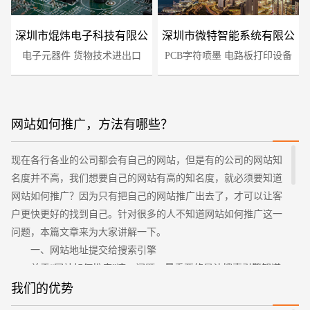
深圳市焜炜电子科技有限公
深圳市微特智能系统有限公
电子元器件 货物技术进出口
司
PCB字符喷墨 电路板打印设备
司
网站如何推广，方法有哪些？
现在各行各业的公司都会有自己的网站，但是有的公司的网站知
您的预算
1万-3万
3万-5万
5万-8万
名度并不高，我们想要自己的网站有高的知名度，就必须要知道
网站如何推广？因为只有把自己的网站推广出去了，才可以让客
户更快更好的找到自己。针对很多的人不知道网站如何推广这一
问题，本篇文章来为大家讲解一下。
一、网站地址提交给搜索引擎
关于“网站如何推广”这一问题，最重要的是让搜索引擎知道
你的网站。在推广网站的时候，要让百度、谷歌等常用的搜索引
我们的优势
擎知道并且收录你的网站。我们如何主动的把自己的网站地址提
招标项目