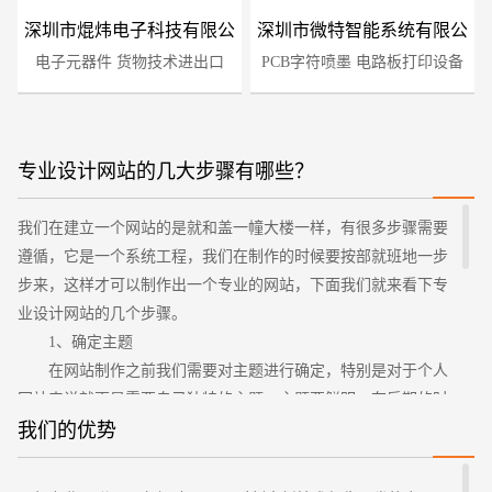
深圳市焜炜电子科技有限公
深圳市微特智能系统有限公
电子元器件 货物技术进出口
司
PCB字符喷墨 电路板打印设备
司
专业设计网站的几大步骤有哪些？
我们在建立一个网站的是就和盖一幢大楼一样，有很多步骤需要
您的预算
1万-3万
3万-5万
5万-8万
遵循，它是一个系统工程，我们在制作的时候要按部就班地一步
步来，这样才可以制作出一个专业的网站，下面我们就来看下专
业设计网站的几个步骤。
1、确定主题
在网站制作之前我们需要对主题进行确定，特别是对于个人
网站来说就更是需要自己独特的主题，主题要鲜明，在后期的时
候围绕主题的范围把我们的内容做大做全。
我们的优势
2、搜集材料
招标项目
主题确定好了以后，还需要对相关素材进行搜集，想要自己