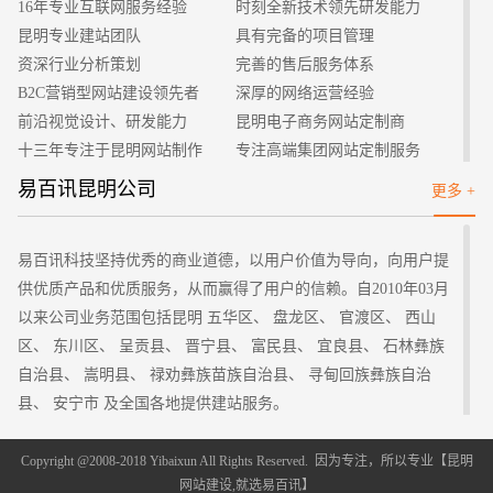
16年专业互联网服务经验
时刻全新技术领先研发能力
的网站有内容，能够吸引用户的话，我们就需要尽量搜集材料，
昆明专业建站团队
具有完备的项目管理
只有搜集了更多之后在制作的时候才会更加的容易。
资深行业分析策划
完善的售后服务体系
3、规划网站
B2C营销型网站建设领先者
深厚的网络运营经验
专业设计网站的成功与否有一个很重要的要点在于设计者的
前沿视觉设计、研发能力
昆明电子商务网站定制商
规划水平，网站规划的内容有很多，其中主要包括网站的构架、
十三年专注于昆明网站制作
专注高端集团网站定制服务
网页设计、图片设计、颜色搭配等等，在网站建设的时候我们要
客户的满意是我们唯一的宗旨
专业建站团队我们懂您的需求
易百讯昆明公司
更多 +
注意这些方面的综合应用，这样才可以做到胸有成竹。
做网站找我们，我们更懂您
高端优秀网站设计师聚集地
4、网站制作
等到上面的前期准备都做好了以后，我们接下来就进入了正
易百讯科技坚持优秀的商业道德，以用户价值为导向，向用户提
式的网站制作环节了，把我们的预想一步步的变成现实，这是一
供优质产品和优质服务，从而赢得了用户的信赖。自2010年03月
个复杂而细致的过程，在制作网站中我们要先做好主要的框架，
以来公司业务范围包括昆明 五华区、 盘龙区、 官渡区、 西山
然后把复杂的大面积的都做好了再对细节部分进行设计，这样在
区、 东川区、 呈贡县、 晋宁县、 富民县、 宜良县、 石林彝族
出现了一些问题之后想要修改的话就会更加的容易。
自治县、 嵩明县、 禄劝彝族苗族自治县、 寻甸回族彝族自治
5、上传测试
县、 安宁市 及全国各地提供建站服务。
网页制作完毕之后接下来要做的就是发布到Web服务器上，
云南其它地区：
这样别人才会看到我们的劳动成果，在上传工具的选择上还是有
昆明
曲靖 玉溪 保山 昭通 丽江 思茅 临沧 楚雄州 红河州 文山州
Copyright @2008-2018 Yibaixun All Rights Reserved. 因为专注，所以专业【
昆明
很多，我们在网络上自己查找下就有了，可以很方便地把网站发
网站建设
,就选易百讯】
西双版纳 大理 德宏 怒江 迪庆