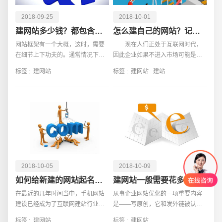
2018-09-25
2018-10-01
建网站多少钱？都包含什么方面的费用？
怎么建自己的网站？记住这几点轻松建站！
网站框架有一个大概，这时，需要
现在人们正处于互联网时代，
在细节上下功夫的。通常情况下，
因此企业如果不进入市场可能是会
这时许多工作都是交给网站建设公
错失发展机遇，现在很多企业网站
标签 :
建网站
标签 :
建网站
建站
司完成。企业有关的负责人只需挑
建设都是交给第三方建站公司，但
错即可。对网站没感觉的人来讲，
是有一些企
如何建立网页？
2018-10-05
2018-10-09
如何给新建的网站起名字 门道有哪些？
建网站一般需要花多少钱
在最近的几年时间当中，手机网站
从事企业网站优化的一项重要内容
建设已经成为了互联网建站行业当
是——写原创，它和发外链被认为
中的一个大趋势，可以说在现代社
是企业SEO的两大基本手段。然
标签 :
建网站
标签 :
建网站