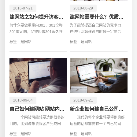
2016-07-21
2018-08-29
建网站之如何提升访客回头率/回访率
建网站需要什么？优质的内容必不可少
为什么要做重定向301，301全称
为了能够提高自己网站的竞争力，
301重定向，又被叫做301永久性重
在进行网站建设的时候一定要合理
定向。意思就是在搜索引擎索引一
的进行设计，不仅可以让网站的功
标签 :
建网站
标签 :
建网站
个页面的时候，告诉了搜索引擎另
能性以及内容展示更好，同时也可
一个地址让他不要爬取这个页面的
以让网站的美观性得到更好的展
内容而取爬取另一个页面
现，自然就可以得到更多
2018-09-04
2018-09-21
请输入您的公司名称
名字
自己如何建网站 网站内容安排技巧有哪些
新企业如何建自己公司的网站？有什么注意事项
一个网站可能想要达到很多的
现代的每个企业想要得到良好
目的，比如说想说服客户完成网上
运营的话都需要有一个自己的网
交易，或者希望投资者能够看好自
站，很多人觉得建站的时候比较困
标签 :
建网站
标签 :
建网站
己的企业。达成这些目的靠的不是
难，其实建站并没有那么难，下面