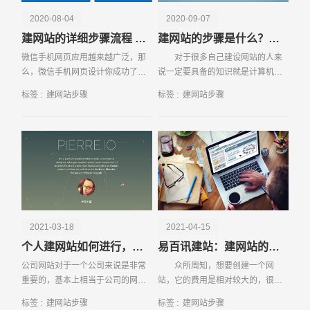
数据分析等，以不断提升用户体验与网站价值。 通过这一
2020-08-04
2020-09-07
系列步骤，企业可以成功建设一个功能完善、信息丰富、用
建网站的详细步骤流程 建站之前一定要看
建网站的步骤是什么？这些初学者一定要了解
户体验优良的网站，有效聚合并展示各类数据信息，为企业
微信手机网页应用越来越广泛，那
对于很多自己建设网站的人来
的发展提供有力支持。
么，微信手机网页设计你成功了
说一定要具备的知识就是计算机知
吗？要想让微信手机网页设置更成
识，这是建立一个网站的基础，如
标签 :
建网站步骤
标签 :
建网站步骤
功，这些内容不能忽视。
果不具备这个基础的话，建网站基
本上是一个
请输入您的公司名称
名字
2021-03-18
2021-04-15
个人建网站如何进行，有哪些步骤
易百讯建站：建网站的步骤有哪些
公司网站对于一个公司来说是非常
众所周知，想要创建一个网
重要的，基本上相当于公司的网站
站，它的费用是相对较大的，很多
名片，起到良好的宣传的效果，而
网站建设都会在上万元左右，一些
标签 :
建网站步骤
标签 :
建网站步骤
且通过网站直接帮助公司实现产品
中小企业领导为了节省成本，都会