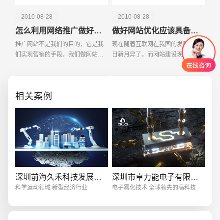
2010-08-28
2010-08-28
怎么利用网络推广做好产品营销
做好网站优化应该具备的知识和技巧
推广网站不是我们的目的，它是我
现在随着互联网在我国的发展已是
们实现营销的手段。我们做网站推
日新月异了，而网站建设现在也成
广的目的是把我们的产品销售出
为成了诸多企业以及个人的一个热
去，从而获利。那么，如何通过做
门话题，每个人都想把自己的商品
好推广网站来销售我们的产品达到
通过网络让更多的人知道，让自己
相关案例
我们的目的呢?在创建和
的品牌通过网络的形式
创意品牌型网站
·
标准企业官网建设
·
外贸网
深圳前海久禾科技发展有限公司
深圳市卓力能电子有限公司
科学运动领域 新型经济行业
电子雾化技术 全球领先的高科技