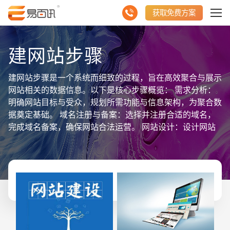
获取免费方案
建网站步骤
建网站步骤是一个系统而细致的过程，旨在高效聚合与展示
网站相关的数据信息。以下是核心步骤概览： 需求分析：
明确网站目标与受众，规划所需功能与信息架构，为聚合数
据奠定基础。 域名注册与备案：选择并注册合适的域名，
完成域名备案，确保网站合法运营。 网站设计：设计网站
界面，注重用户体验与品牌一致性，同时考虑响应式布局以
适应移动端访问。 内容聚合与开发：整合企业信息、产品
资料等，使用HTML、CSS、JavaScript等技术进行前端开
发，利用CMS系统或定制开发后台管理系统，实现数据的
有效聚合与管理。 测试与优化：对网站进行全面测试，包
括功能测试、性能测试、兼容性测试等，根据测试结果进行
优化调整。 上线与运维：将网站部署至服务器，正式上线
运营，并进行持续的运维工作，包括内容更新、安全维护、