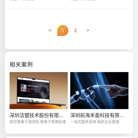
进行优化，提高搜索引擎中关键词
面上本来没有必要出现关键词的地
的自然排名，
方重复刻意的
<
1
2
>
创意品牌型网站
·
标准企业官网建设
·
外贸网
相关案例
电商及系统平台开发
·
微信小程序开发
·
年度
深圳洁盟技术股份有限公司
深圳前海禾盈科技有限公司
真空等离子清洗机 等离子表面处理
一站式服务咨询 尚好企业管理