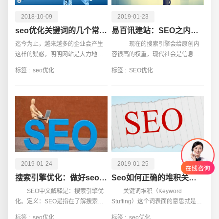
2018-10-09
2019-01-23
seo优化关键词的几个常用方法
易百讯建站：SEO之内容为王
迄今为止，越来越多的企业会产生
现在的搜索引擎会给原创内
这样的疑惑，明明网站是大力地运
容很高的权重，现代社会是信息爆
营推广，但却是一蹶不振。相反，
炸的时代也是信息匮乏的时代。信
标签 :
seo优化
标签 :
SEO优化
一些所谓排名靠前的网站，却好像
息爆炸是指现在的信息更新量实在
没有刻意地优化升级，后却一直受
是太庞大了
到欢迎，这究竟是何种
2019-01-24
2019-01-25
搜索引擎优化：做好seo必做的任务
Seo如何正确的堆积关键词
SEO中文解释是：搜索引擎优
关键词堆积（Keyword
化。定义：SEO是指在了解搜索引
Stuffing）这个词表面的意思就是关
擎自然排名的基础上，对网站内外
键词堆积在一起，在seo中代表了页
标签 :
seo优化
标签 :
seo优化