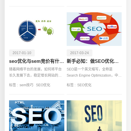
还需要注意
下去，扩大自
2017-01-10
2017-03-24
seo优化与sem竞价有什么联系与区别
新手必知：做SEO优化需要从哪些方面入手
随着网络平台的发展，如何将平台
SEO是一个英文缩写，全称是
电话
微信号
长久发展下去，稳定增长网站的流
Search Engine Optimization，中文
量，这是每个网站经营者所考虑的
可以翻译为“搜索引擎优化”，也被称
标签 :
sem技巧
SEO优化
标签 :
SEO优化
问题。提升网站排名，能够很大程
为网站优化。SEO可以分为站内优
度的帮助增
化和站外