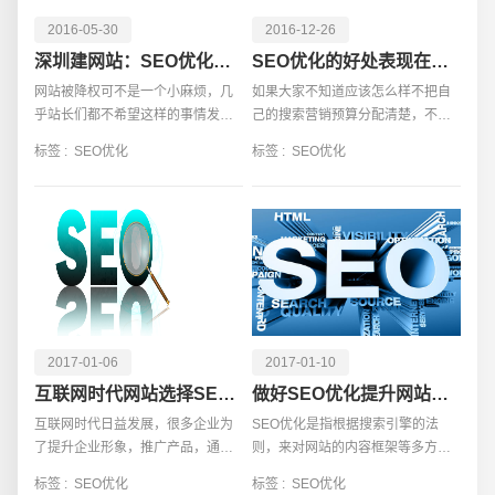
2016-05-30
2016-12-26
深圳建网站：SEO优化中如何判断网站被降权了？
SEO优化的好处表现在哪些方面
网站被降权可不是一个小麻烦，几
如果大家不知道应该怎么样不把自
乎站长们都不希望这样的事情发生
己的搜索营销预算分配清楚，不知
在自己的身上。轻则网站进入沙
道怎么去看SEO一集SEM的不同，
标签 :
SEO优化
标签 :
SEO优化
盒，收录减少，快照跟不上。重则
那么大家应该先把这两个搜索引擎
直接被K站，得好几个月甚至几年的
给单独的了解
时间才有出头之日，这
请输入您的公司名称
名字
2017-01-06
2017-01-10
互联网时代网站选择SEO优化的几大好处
做好SEO优化提升网站排名的方法
互联网时代日益发展，很多企业为
SEO优化是指根据搜索引擎的法
了提升企业形象，推广产品，通常
则，来对网站的内容框架等多方面
会通过网络营销的方式来进行，这
进行调整，关键词精准化引流的一
标签 :
SEO优化
标签 :
SEO优化
虽然是一种较好的推广方式，但是
种方法。一个网站想要成功的运营