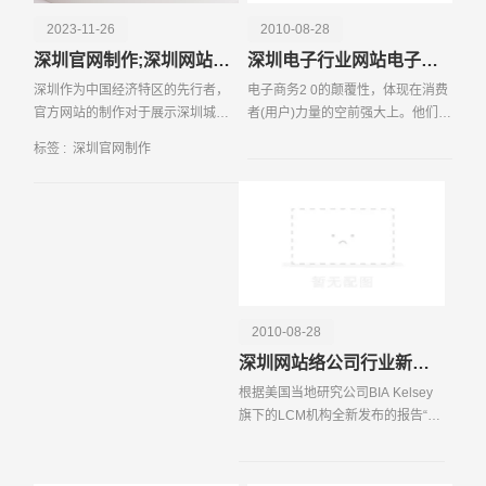
2023-11-26
2010-08-28
深圳官网制作;深圳网站开发技术
深圳电子行业网站电子商务规模化
深圳作为中国经济特区的先行者，
电子商务2 0的颠覆性，体现在消费
官方网站的制作对于展示深圳城市
者(用户)力量的空前强大上。他们的
形象、推动经济发展和吸引投资具
参与方式更为主动和积极，市场以
标签 :
深圳官网制作
有重要意义。本文将探讨深圳官网
需求方为主反向配置资源。由此，
制作的重要...
催生了新的形态和业态。
请输入您的公司名称
名字
2010-08-28
深圳网站络公司行业新闻之美国中小型企业广告支出水平处于较高层次
根据美国当地研究公司BIA Kelsey
旗下的LCM机构全新发布的报告“中
小型企业的广告支出研究”显示，高
消费的中小型企业广告客户平均使
用6 5 个不同的媒体进行跨媒体宣