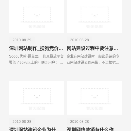
传，而更多的中小
2010-08-29
2010-08-28
深圳网站制作_搜狗竞价排名
网站建设过程中要注意哪些细节问题？
Sogou优势·覆盖面广 信息投放平台
企业在网站建设时一般都是请的专
覆盖了95％以上的互联网用户； 搜
业网站建设公司来做，不过根据我
电话
微信号
索引擎：搜狗搜索、搜狐搜索、四
们深圳易百讯科技所了解的，很多
川在线搜索、人民网搜索、上海热
企业与网站建设公司的沟通经常存
线搜索…… 免费邮箱：搜狐邮箱、
在很大的分歧，如果再考虑上搜索
搜狗邮箱…
搜索引擎优化（SEO）
2010-08-28
2010-08-28
深圳网站建设企业为什么要建网站？
深圳网络营销有什么作用？