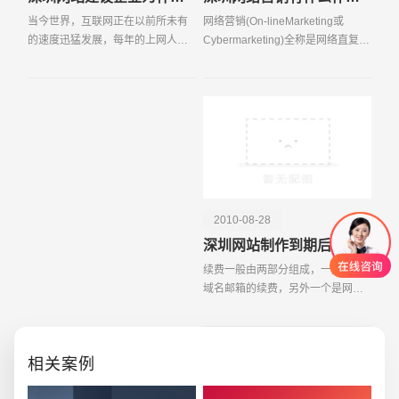
当今世界，互联网正在以前所未有
网络营销(On-lineMarketing或
的速度迅猛发展，每年的上网人数
Cybermarketing)全称是网络直复营
也在以几何速度高速膨胀！电子商
销，属于直复营销的一种形式，是
务，作为一种新型的商业模式，将
企业营销实践与现代信息通讯技
各行业的企业通过网络连接在一
术、计算机网络技术相结合的产
起，极度的节约商务的成
物，是指企业以电子信息技术
2010-08-28
深圳网站制作到期后怎么续费？
续费一般由两部分组成，一是空间
域名邮箱的续费，另外一个是网站
维护费。空间域名邮箱的续费是一
定要办的，不办网站就要停掉了，
而且价格也
相关案例