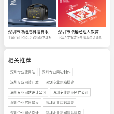
创意品牌型网站
·
标准企业官网建设
·
外贸网
深圳市博结成科技有限公司
深圳市卓越经理人教育科技有限公司
丰富产品专业知识 高新技术企业
专注人才智慧培养 创造高价值强体验
相关推荐
电商及系统平台开发
·
微信小程序开发
·
年度
深圳专业建网站
深圳专业网站制作
深圳专业网站开发
深圳专业网站搭建
深圳专业网站设计公司
深圳专业网页制作公司
深圳企业官网建设
深圳企业网站建设
深圳企业网站设计
深圳企业高端网站建设