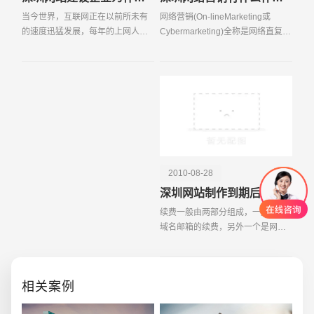
当今世界，互联网正在以前所未有
网络营销(On-lineMarketing或
的速度迅猛发展，每年的上网人数
Cybermarketing)全称是网络直复营
也在以几何速度高速膨胀！电子商
销，属于直复营销的一种形式，是
务，作为一种新型的商业模式，将
企业营销实践与现代信息通讯技
各行业的企业通过网络连接在一
术、计算机网络技术相结合的产
起，极度的节约商务的成
物，是指企业以电子信息技术
2010-08-28
深圳网站制作到期后怎么续费？
续费一般由两部分组成，一是空间
域名邮箱的续费，另外一个是网站
维护费。空间域名邮箱的续费是一
定要办的，不办网站就要停掉了，
而且价格也
相关案例