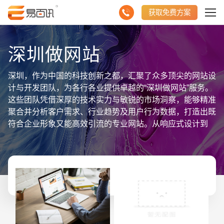
获取免费方案
深圳做网站
深圳，作为中国的科技创新之都，汇聚了众多顶尖的网站设
计与开发团队，为各行各业提供卓越的“深圳做网站”服务。
这些团队凭借深厚的技术实力与敏锐的市场洞察，能够精准
聚合并分析客户需求、行业趋势及用户行为数据，打造出既
符合企业形象又能高效引流的专业网站。从响应式设计到
SEO优化，从内容管理系统到高级交互功能，深圳的网站
建设服务覆盖了网站的每一个细节，确保网站在视觉、功
能、性能上都达到顶尖水平。选择深圳做网站，即是选择了
一个能够助力企业数字化转型、提升品牌影响力的强大伙
伴。