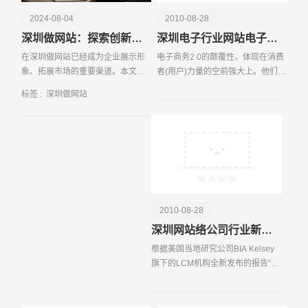
2024-08-04
2010-08-28
深圳做网站：探索创新之都的互联网建站服务
深圳电子行业网站电子商务规模化
在深圳做网站已经成为企业展示形
电子商务2 0的颠覆性，体现在消费
象、拓展市场的重要渠道。本文将
者(用户)力量的空前强大上。他们的
深入探讨深圳做网站的核心优势、
参与方式更为主动和积极，市场以
标签 :
深圳做网站
服务特色、行业趋势以及如何选择
需求方为主反向配置资源。由此，
一家优秀的...
催生了新的形态和业态。
请输入您的公司名称
名字
2010-08-28
深圳网站络公司行业新闻之美国中小型企业广告支出水平处于较高层次
根据美国当地研究公司BIA Kelsey
旗下的LCM机构全新发布的报告“中
小型企业的广告支出研究”显示，高
消费的中小型企业广告客户平均使
用6 5 个不同的媒体进行跨媒体宣