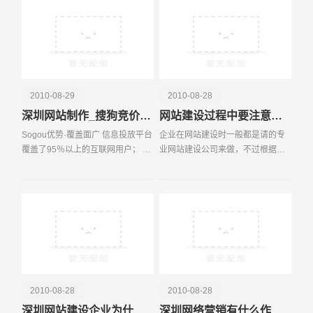
传，而更多的中小
2010-08-29
2010-08-28
深圳网站制作_搜狗竞价排名
网站建设过程中要注意哪些细节问题？
Sogou优势·覆盖面广 信息投放平台
企业在网站建设时一般都是请的专
覆盖了95％以上的互联网用户； 搜
业网站建设公司来做，不过根据我
电话
微信号
索引擎：搜狗搜索、搜狐搜索、四
们深圳易百讯科技所了解的，很多
川在线搜索、人民网搜索、上海热
企业与网站建设公司的沟通经常存
线搜索…… 免费邮箱：搜狐邮箱、
在很大的分歧，如果再考虑上搜索
搜狗邮箱…
搜索引擎优化（SEO）
2010-08-28
2010-08-28
深圳网站建设企业为什么要建网站？
深圳网络营销有什么作用？