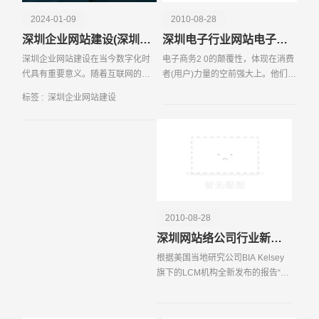
体验优越。深圳企业网站建设不仅是企业提升竞争力的重要
2024-01-09
2010-08-28
手段，也是实现数字化转型的关键一步。
深圳企业网站建设(深圳产品推广网站建设方案)
深圳电子行业网站电子商务规模化
深圳企业网站建设在当今数字化时
电子商务2 0的颠覆性，体现在消费
代具有重要意义。随着互联网的普
者(用户)力量的空前强大上。他们的
及和发展，企业网站已成为企业宣
参与方式更为主动和积极，市场以
标签 :
深圳企业网站建设
传、推广和销售的重要平台。深圳
需求方为主反向配置资源。由此，
作为中国经...
催生了新的形态和业态。
请输入您的公司名称
名字
2010-08-28
深圳网站络公司行业新闻之美国中小型企业广告支出水平处于较高层次
根据美国当地研究公司BIA Kelsey
旗下的LCM机构全新发布的报告“中
小型企业的广告支出研究”显示，高
消费的中小型企业广告客户平均使
用6 5 个不同的媒体进行跨媒体宣