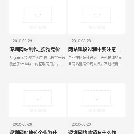
传，而更多的中小
2010-08-29
2010-08-28
深圳网站制作_搜狗竞价排名
网站建设过程中要注意哪些细节问题？
Sogou优势·覆盖面广 信息投放平台
企业在网站建设时一般都是请的专
覆盖了95％以上的互联网用户； 搜
业网站建设公司来做，不过根据我
电话
微信号
索引擎：搜狗搜索、搜狐搜索、四
们深圳易百讯科技所了解的，很多
川在线搜索、人民网搜索、上海热
企业与网站建设公司的沟通经常存
线搜索…… 免费邮箱：搜狐邮箱、
在很大的分歧，如果再考虑上搜索
搜狗邮箱…
搜索引擎优化（SEO）
2010-08-28
2010-08-28
深圳网站建设企业为什么要建网站？
深圳网络营销有什么作用？