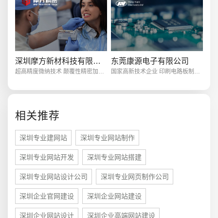
创意品牌型网站
·
标准企业官网建设
·
外贸网
深圳摩方新材科技有限公司
东莞康源电子有限公司
超高精度微纳技术 颠覆性精密加工能力
国家高新技术企业 印刷电路板制造商
相关推荐
电商及系统平台开发
·
微信小程序开发
·
年度
深圳专业建网站
深圳专业网站制作
深圳专业网站开发
深圳专业网站搭建
深圳专业网站设计公司
深圳专业网页制作公司
深圳企业官网建设
深圳企业网站建设
深圳企业网站设计
深圳企业高端网站建设