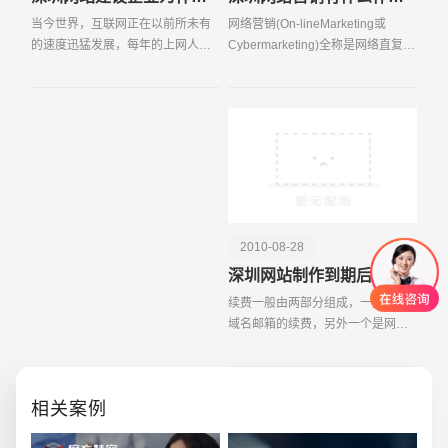
当今世界，互联网正在以前所未有
网络营销(On-lineMarketing或
的速度迅猛发展，每年的上网人数
Cybermarketing)全称是网络直复营
也在以几何速度高速膨胀！电子商
销，属于直复营销的一种形式，是
务，作为一种新型的商业模式，将
企业营销实践与现代信息通讯技
各行业的企业通过网络连接在一
术、计算机网络技术相结合的产
起，极度的节约商务的成
物，是指企业以电子信息技术
2010-08-28
深圳网站制作到期后怎么续费？
续费一般由两部分组成，一是空间
域名邮箱的续费，另外一个是网站
维护费。空间域名邮箱的续费是一
定要办的，不办网站就要停掉了，
而且价格也
相关案例