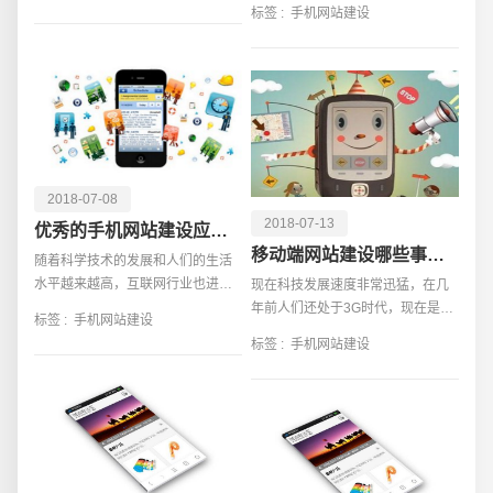
标签 :
手机网站建设
方便一些，但是现在不一样了，现
APP成本要低廉很多，而且受传统
在的手机功能超多，就
思维习
2018-07-08
2018-07-13
优秀的手机网站建设应该满足什么条件
移动端网站建设哪些事项需要注意
随着科学技术的发展和人们的生活
水平越来越高，互联网行业也进入
现在科技发展速度非常迅猛，在几
电话
微信号
到人们的生活中，并且受到了很多
年前人们还处于3G时代，现在是4G
标签 :
手机网站建设
人的关注，虽说目前越来越多的行
时代，在过不久5G时代就将来袭。
标签 :
手机网站建设
业都在互联网化。也有越来越多的
5G时代一来，相信使用电脑的人群
企业都选择建设互联网
将会