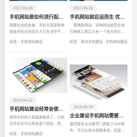
2017-03-29
2017-06-16
手机网站是如何流行起来的
手机网站就应运而生 优势有哪些
随着社会的发展，手机尤其是各种
营销型网站，这种网站类型在我
智能手机已经成为人们生活中不可
们网络上其实占有一个很大的比例
缺少的电子产品。人们的社交，工
的，这种网站一般是会为用户提供
标签 :
手机网站建设
标签 :
移动手机建设
手机网站建设
作，娱乐都已经离不开手机。更多
一些营销的一些服务的，上面所涉
的人们已经
及到的内容也是跟你说内容有关联
的，那么我们在做营销
2018-04-22
请输入您的公司名称
名字
2018-05-30
手机网站建设经常会使用到的语言
企业建设手机网站需要注意的事项
使用手机的人是越来越多了，以前
的手机多可以用来发个短信，简单
虽然很多企业都专门弄起了APP软
的上个网页，别的就不能做了，如
件，不过从综合层面来说，还是网
标签 :
手机网站建设
果想要网上购物还是使用电脑更加
站更加靠谱一些，因为网站比制作