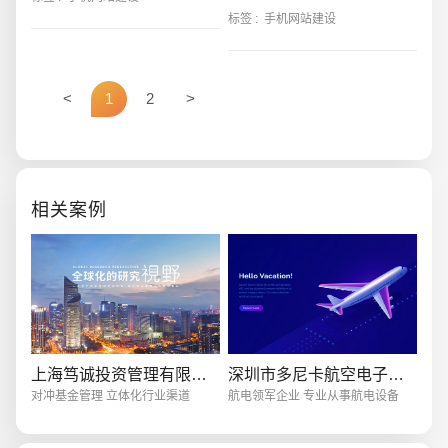
这个问题的，它包含哪些功能，以
时随地的方便、流量的套餐变更更
标签 :
手机网站建设
及在制作一
加方便了手机上网。自然了使用手
机的低头族
<
1
2
>
创意品牌型网站
·
标准企业官网建设
·
外贸网
相关案例
电商及系统平台开发
·
微信小程序开发
·
年度
上海笃诚投资管理有限公司
深圳市多尼卡航空电子有限公司
对冲基金管理 立体化行业渠道
航电领军企业 专业从事航电设备