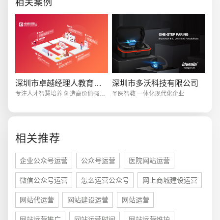
相关案例
象直接决定访客是否
电商及系统平台开发
·
微信小程序开发
·
年度
深圳市卓越经理人教育科技有限公司
深圳市多沃科技有限公司
专注人才智慧培养 创造高价值强体验
圣医智教 一体化现代化企业
相关推荐
企业公众号运营
公众号运营
医院网站运营
微信公众号运营
怎么运营公众号
网上商城建设运营
网站代运营
网站建设运营
网站运营
网站运营推广
网站运营时间
网站运营维护