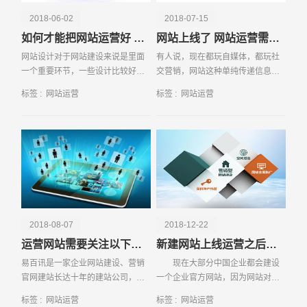
2018-06-02
2018-07-15
如何才能把网站运营好 教你几招
网站上线了 网站运营需要做的三个方面
网站设计对于网站建设来说是里面
有人说，现在都玩自媒体，都玩社
一个重要环节，一些设计比较好的
交营销，网站这种单纯传递信息，
网站能够让浏览者感到愉悦。通过
对搜索引擎具有强烈依赖性的方
标签 :
网站运营
标签 :
网站运营
大量案例发现网站设计比较好的企
式，已经过时了，可是，事实上，
业，在互联网上面更能赚钱，如果
以百度
想要做好网站设计，那
请输入您的公司名称
名字
2018-08-07
2018-12-22
运营网站需要关注以下几点 才能充分的发挥网站性能
新建网站上线运营之后应该做哪些事情
易百讯是一家企业网站建设、营销
现在大部分中国企业都会建设
官网建站长达十年的建站公司，在
一个企业官方网站，因为网站对于
深圳地区拥有极高的用户口碑，公
企业是非常重要，客户在与企业合
标签 :
网站运营
标签 :
网站运营
司也会经常接待来访的客户。在接
作之前都会看下这个企业有没有网