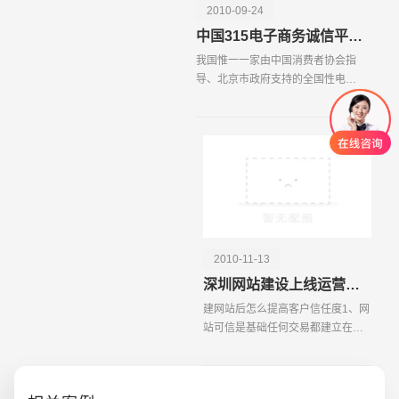
2010-09-24
中国315电子商务诚信平台上线
我国惟一一家由中国消费者协会指
导、北京市政府支持的全国性电子
商务交易第三方权威性保障网站
——中国315电子商务诚信平台昨天
正式上线运营，该平台将成为消费
者网上购物投诉的一个
2010-11-13
深圳网站建设上线运营后要提高客户信任度
建网站后怎么提高客户信任度1、网
创意品牌型网站
·
标准企业官网建设
·
外贸网
站可信是基础任何交易都建立在信
任基础之上，在网络上当然也不例
外，而且应该更加重视。2、想客户
所想，提高网站用户体验度第一印