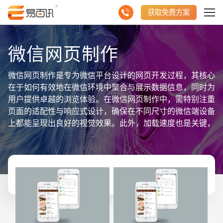
获取免费方案
微信网页制作
微信网页制作是专为微信平台设计的网页开发过程，其核心
在于如何有效地在微信环境中聚合与展示数据信息，同时为
用户提供卓越的浏览体验。在微信网页制作中，需特别注重
页面的适配性与响应式设计，确保在不同尺寸的微信端设备
上都能呈现出良好的视觉效果。此外，加载速度也是关键，
要采用优化的图片、代码和技术手段，实现快速加载，提升
用户体验。内容布局要简洁明了，便于用户快速获取所需信
息。同时，交互设计也需考虑微信用户的操作习惯，如点
击、滑动等，力求打造流畅自然的交互体验。综上所述，微
信网页制作是一个综合性的创作过程，旨在通过精心的设
计、优化的技术与符合微信生态的用户体验，打造一个既实
用又吸引人的数据信息聚合平台，有效提升品牌在微信端的
传播与影响力。