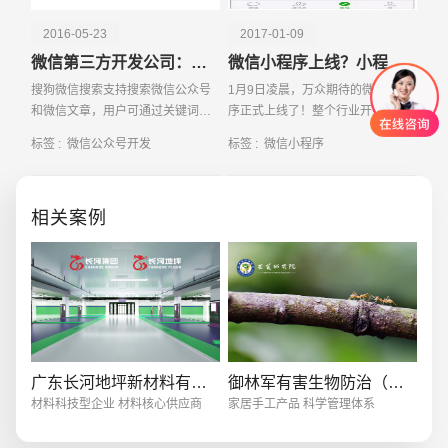
2016-05-23
2017-01-09
微信第三方开发公司：微信公众号搜索排名九大规则
微信小程序上线？小程序到底是什么？
搜狗微信搜索支持搜索微信公众号
1月9日凌晨，万众期待的微信小程
和微信文章，用户可通过关键词搜
序正式上线了！整个行业开始骚动
索相关的微信公众号，或者是微信
起来，甚至有人说小程序是可以手
标签 :
微信公众号开发
标签 :
微信小程序
公众号推送的文章；那么有搜索就
撕百度，脚踹阿里 听起来似乎有点
会有排名，有排名就会有排名算
神奇
法，近易百讯微信第三
相关案例
创意品牌型网站
·
标准企业官网建设
·
外贸网
广东长河地坪新材料有限公司
御林军有害生物防治（深圳）有限公司
材料科技型企业 材料核心供应商
家居手工产品 科学管理体系