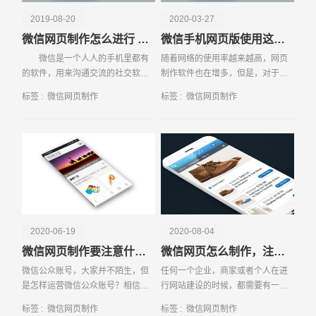
2019-08-20
2020-03-27
微信网页制作怎么进行 步骤有哪些
微信手机网页版使用这些常识要知晓
微信是一个人人的手机里都有
随着网络的使用率越来越高，网页
的软件，用来沟通交流的社交软
制作软件也在增多，但是，对于不
件，然而微信也有网页，微信网页
懂网页制作的人来说，即使有再多
标签 :
微信网页制作
标签 :
微信网页制作
跟正常的浏览器里的网页是差不多
的制作软件，还是不了解。其实在
的，没什么太
使用中，有些软件只要我们认真
学，还是可以学会的，当
请输入您的公司名称
名字
2020-06-19
2020-08-04
微信网页制作要注意什么问题
微信网页怎么制作，注意事项有哪些？
微信公众账号，大家并不陌生，但
任何一个企业，商家或者个人在进
是怎样运营微信公众账号？相信很
行网站建设的时候，都需要有一个
多人都是迷茫的，下面就和小编一
优秀的网站设计。优秀网站设计是
标签 :
微信网页制作
标签 :
微信网页制作
起来看看微信公众帐号的运营技
一个创意合集，可以给浏览者眼前