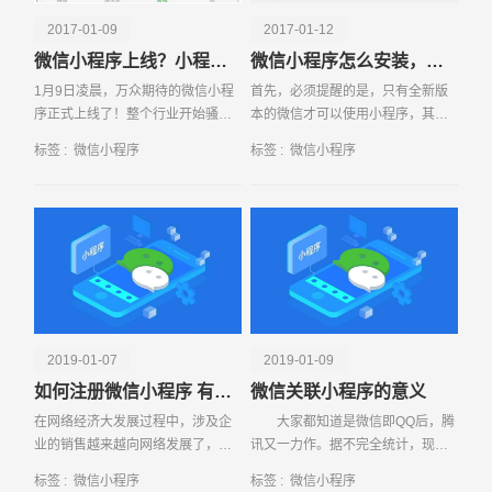
2017-01-09
2017-01-12
微信小程序上线？小程序到底是什么？
微信小程序怎么安装，在哪里找？
1月9日凌晨，万众期待的微信小程
首先，必须提醒的是，只有全新版
序正式上线了！整个行业开始骚动
本的微信才可以使用小程序，其他
起来，甚至有人说小程序是可以手
老版本是看不到的！所以，赶紧先
标签 :
微信小程序
标签 :
微信小程序
撕百度，脚踹阿里 听起来似乎有点
把你的微信更新至iOS6 5 3版本或
神奇
Android6
请输入您的公司名称
名字
2019-01-07
2019-01-09
如何注册微信小程序 有哪些注意事项
微信关联小程序的意义
在网络经济大发展过程中，涉及企
大家都知道是微信即QQ后，腾
业的销售越来越向网络发展了，可
讯又一力作。据不完全统计，现在
以说离开了网络企业的销售就可能
国人的手机中，都安装有微信。而
标签 :
微信小程序
标签 :
微信小程序
遇到瓶颈，因此越来越多的企业就
微信关联小程序更加方便了人们的