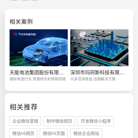
的喜爱，毕竟她可谓是实现了真正
的触手可及
创意品牌型网站
·
标准企业官网建设
·
外贸网
相关案例
电商及系统平台开发
·
微信小程序开发
·
年度
天能电池集团股份有限公司
深圳市玛珂斯科技有限公司
国际电池行业 资源综合利用和回收
众多咨询首选 出国解决方案
相关推荐
企业微信营销
制作微信网页
开发微信小程序
微信h5网页
微信h5页面
微信企业网站