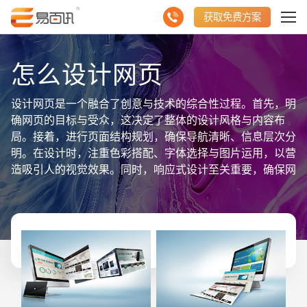
获取免费方案
怎么设计网页
设计网页是一个融合了创意与技术的综合性过程。首先，明
确网页的目标与受众，这决定了整体的设计风格与内容布
局。接着，进行页面结构规划，确保导航清晰、信息层次分
明。在设计时，注重色彩搭配、字体选择与图片运用，以营
造吸引人的视觉效果。同时，响应式设计至关重要，确保网
页在不同设备和屏幕尺寸上都能良好显示。聚合数据信息显
示，优秀的网页设计还需关注用户体验，包括页面加载速
度、交互设计的便捷性等。此外，遵循Web标准与最佳实
践，提高网页的可访问性与兼容性。总之，设计网页是一个
不断迭代与优化的过程，需要结合用户需求、技术趋势与品
牌策略，创造出既美观又实用的在线平台，以实现最佳的传
播效果与用户体验。