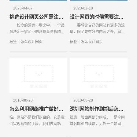
2020-04-07
2023-02-10
挑选设计网页公司需注意什么细节
设计网页的时候需要注意什么问题
如今的营销市场之中，一个品
要想让自己的网站有更多的流
牌决定一家企业的营销量与影响
量，除了要有好的内容之外，网页
力，因此，许多企业都选择建立自
设计也要出色。那么，在设计网页
标签 :
怎么设计网页
标签 :
怎么设计网页
己的品牌，也都知道：仅有一个企
的时候需要注意什么问题呢？下面
业的官网根本
设计网页公
请输入您的公司名称
名字
2010-08-28
2010-08-28
怎么利用网络推广做好产品营销
深圳网站制作到期后怎么续费？
推广网站不是我们的目的，它是我
续费一般由两部分组成，一是空间
们实现营销的手段。我们做网站推
域名邮箱的续费，另外一个是网站
广的目的是把我们的产品销售出
维护费。空间域名邮箱的续费是一
去，从而获利。那么，如何通过做
定要办的，不办网站就要停掉了，