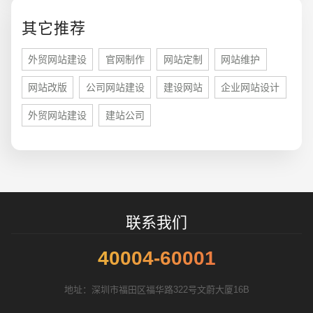
您的预算
1万-3万
3万-5万
5万-8万
其它推荐
外贸网站建设
官网制作
网站定制
网站维护
网站改版
公司网站建设
建设网站
企业网站设计
招标项目
外贸网站建设
建站公司
联系我们
40004-60001
地址：深圳市福田区福华路322号文蔚大厦16B