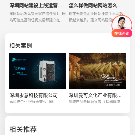
深圳网站建设上线运营后要提高客户信任度
怎么样做网站网站怎么才能赚钱？
建网站后怎么提高客户信任度1、网
现在无论是企业网站还是个人网站
站可信是基础任何交易都建立在信
都越来越多，建立网站建设的公司
任基础之上，在网络上当然也不例
也越来越多，而网站建设成为了大
外，而且应该更加重视。2、想客户
家的一种兴趣或者是企业的门面。
所想，提高网站用户体验度第一印
大家都想利用网站建设帮自己赚
相关案例
象直接决定访客是否
钱，不过，想让网站帮自
创意品牌型网站
·
标准企业官网建设
·
外贸网
深圳永意科技有限公司
深圳曼可文化产业有限公司
高科技企业 很好声誉和口碑
组装产品全球领导者 连接器解决方案
相关推荐