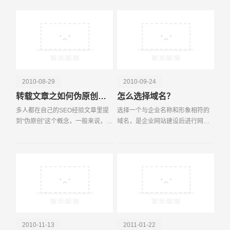
好推广网站来销售我们的产品达到
而且价格也
我们的目的呢?在创建和
电话
微信号
2010-08-29
2010-09-24
转载文章之如何伪原创处理？
怎么选择域名？
多人都在自己的SEO经验文章里提
选择一个与企业名称和形象相符的
到“伪原创”这个概念，一般来说，无
域名，是企业网站建设后进行网络
非是改改标题之类的小技巧，但怎
营销的前提。由于域名具有惟一
么改才能让搜索引擎认为是新原创
性，一个域名一旦注册成功，任何
文章，这里面可是有些门道的哦。
其他机构都无法注册相同的域名。
今天就给大家来聊
因此，域名是企业重要的
2010-11-13
2011-01-22