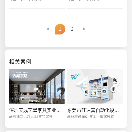
码产品网站，专门用于数据爱好者
店，各种网络平台购物成了大众消
讨论各种产
费选择的一个方式。
<
1
2
>
创意品牌型网站
·
标准企业官网建设
·
外贸网
相关案例
电商及系统平台开发
·
微信小程序开发
·
年度
深圳天成艺墅家具实业有限公司
东莞市旺达富自动化设备有限公司
品牌独立运营 出口贸易家具
高品质镜面铝 贸工一体化模式