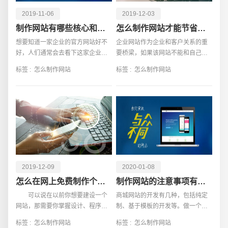
2019-11-06
2019-12-03
制作网站有哪些核心和要求？
怎么制作网站才能节省费用
想要知道一家企业的官方网站好不
企业网站作为企业和客户关系的重
好，人们通常会去看下这家企业官
要桥梁，如果该网站不能和自己的
方网站的网页制作水平，现在很多
特定的客户群进行多种形式的交
标签 :
怎么制作网站
标签 :
怎么制作网站
企业都开始将网络推广费用减少，
流，不断吸引客户通过网站和企业
这是因为一个优秀网页设计，能够
沟通的话，那么这个网站就失去了
自动吸引市场潜在用户
网站建立的意义，那么，
2019-12-09
2020-01-08
请输入您的公司名称
名字
怎么在网上免费制作个人网站？
制作网站的注意事项有哪些
可以说在以前你想要建设一个
商城网站的开发有几种，包括纯定
网站，那需要你掌握设计、程序、
制、基于模板的开发等。做一个商
才能够制作出来一个网站，而现在
城网站多少钱？如果采用的是模板
标签 :
怎么制作网站
标签 :
怎么制作网站
随着网站制作技术更新，如今没有
建站的话价格相对较低，而采用定