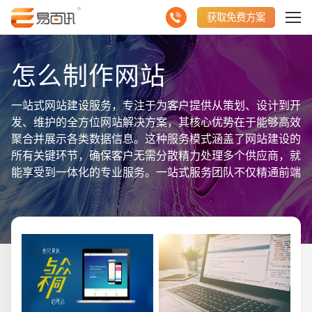
获取免费方案
怎么制作网站
一站式网站建设服务，专注于为客户提供从策划、设计到开
发、维护的全方位网站解决方案，其核心优势在于能够高效
聚合并展示各类数据信息。这种服务模式涵盖了网站建设的
所有关键环节，确保客户无需分散精力处理多个供应商，就
能享受到一体化的专业服务。一站式服务团队不仅精通前端
设计，打造出吸引人的用户界面，还擅长后端开发，实现复
杂的数据处理与交互功能。更重要的是，他们注重数据分析
与SEO优化，确保网站能够精准地展示关键信息，同时在
搜索引擎中获得良好排名。通过这种一站式的服务，客户可
以轻松拥有一个既美观又实用的网站平台，有效聚合并展示
所需的数据信息，为业务增长提供强有力的支持。