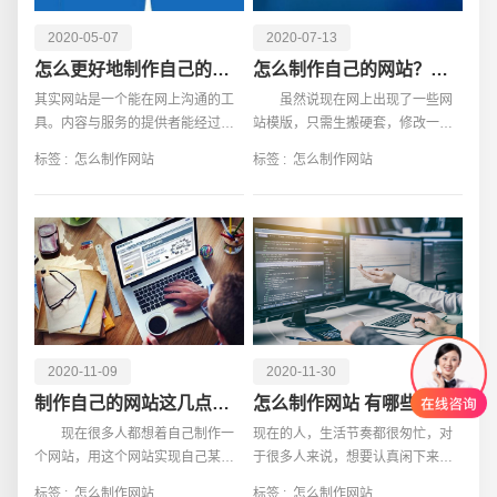
2020-05-07
2020-07-13
怎么更好地制作自己的网站
怎么制作自己的网站？这几点要知晓
其实网站是一个能在网上沟通的工
虽然说现在网上出现了一些网
具。内容与服务的提供者能经过网
站模版，只需生搬硬套，修改一下
站发布，对外公开的信息资讯、有
模块，就能变成自己的网站。一些
标签 :
怎么制作网站
标签 :
怎么制作网站
关的网络服务等。用户能浏览网页
站长想自己来制作网站，可又苦于
键入域名，再对网站进行访问，以
自己不知道
得到自己所需要的内容
2020-11-09
2020-11-30
制作自己的网站这几点事项需要了解
怎么制作网站 有哪些注意事项
现在很多人都想着自己制作一
现在的人，生活节奏都很匆忙，对
个网站，用这个网站实现自己某种
于很多人来说，想要认真闲下来逛
目的，像之前有个人就制作一个数
个街真的不太容易。所以现在的网
标签 :
怎么制作网站
标签 :
怎么制作网站