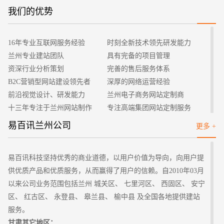
的选择上面要非常注重。企业网站相比较于其他娱乐性质的网
我们的优势
招标项目
站，它的定位是有非常大的不同的，需要凸显企业的专业性以及
企业文化。为此，企业网站在颜色的选择上可以靠拢企业logo的
16年专业互联网服务经验
时刻全新技术领先研发能力
颜色，同时整个页面不能超出三种颜色，保持页面的清洁度以及
兰州专业建站团队
具有完备的项目管理
舒适度。
资深行业分析策划
完善的售后服务体系
2、网站图片运用
B2C营销型网站建设领先者
深厚的网络运营经验
同时，对于网站上出现的图片一定要谨慎选择以及处理。为
前沿视觉设计、研发能力
兰州电子商务网站定制商
了能够让企业网站内容充实并且不会感到烦躁，使用图片是最好
十三年专注于兰州网站制作
专注高端集团网站定制服务
的选择。图片可以通过简要的处理让其变得更加的舒适，选择清
客户的满意是我们唯一的宗旨
专业建站团队我们懂您的需求
易百讯兰州公司
更多 +
晰度高的图片，这样访问者在浏览的时候能够清楚的看到图片中
做网站找我们，我们更懂您
高端优秀网站设计师聚集地
的内容。将图片合理的放置在网站页面中，让页面变得更加的和
谐。
易百讯科技坚持优秀的商业道德，以用户价值为导向，向用户提
3、动画元素的运用
供优质产品和优质服务，从而赢得了用户的信赖。自2010年03月
企业网站在建立的时候，可以考虑一些动画元素的运用，可
以来公司业务范围包括兰州 城关区、 七里河区、 西固区、 安宁
以让整体的页面变得更加的灵动。比如说插入一些动画与内容有
区、 红古区、 永登县、 皋兰县、 榆中县 及全国各地提供建站
一定的关联，可以吸引到不少的访问者。对于动画元素的选择需
服务。
要引起注意，不要有太过鲜艳以及亮丽的动画，会抢夺视线模糊
甘肃其它地区：