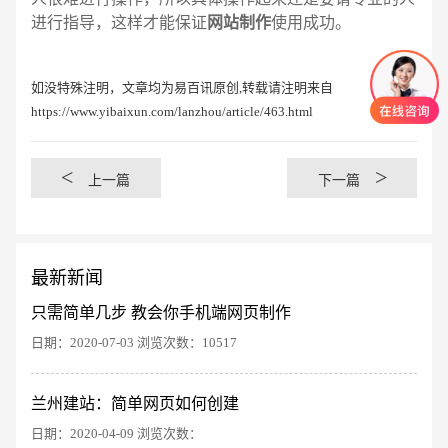
进行指导，这样才能保证
网站制作
使用成功。
如没特殊注明，文章均为易百讯原创,转载请注明来自
https://www.yibaixun.com/lanzhou/article/463.html
<
>
上一篇
下一篇
最新新闻
只需简单几步 教会你手机端网页制作
日期：2020-07-03 浏览次数：10517
创意品牌型网站
·
标准企业官网建设
·
外贸网
兰州建站：简单网页如何创建
日期：2020-04-09 浏览次数：