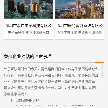
深圳市焜炜电子科技有限公
深圳市微特智能系统有限公
电子元器件 货物技术进出口
司
PCB字符喷墨 电路板打印设备
司
免费企业建站的注意事项
您的预算
处于互联网时代的今天，网络是我们日常工作与生活不能够缺少
1万-3万
3万-5万
5万-8万
的存在，毫不夸张的讲没有网络我们将无所适从。很多传统的企
业为了能够更上时代发展的步伐一致在不断的进行创新与改革，
建立企业网站是最先迈出去的一步。其中，免费企业建站需要注
意哪些事项呢？
1、网站颜色的选择
无论是免费企业建站还是付费企业建站，我们在对网站颜色