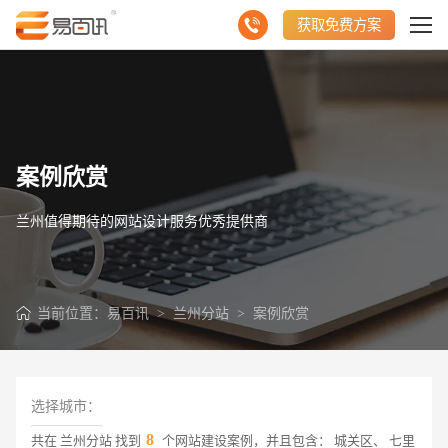
获取免费方案
案例欣赏
兰州值得期待的网站设计服务优秀提供商
当前位置：
易百讯
>
兰州分站
>
案例欣赏
选择城市：
8
共在 兰州分站 找到
个网站建设案例，并且包含： 城关区、 七里