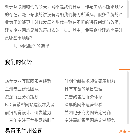
电商及系统平台开发
·
微信小程序开发
·
年度
处于互联网时代的今天，网络是我们日常工作与生活不能够缺少
的存在，毫不夸张的讲没有网络我们将无所适从。很多传统的企
业为了能够更上时代发展的步伐一致在不断的进行创新与改革，
建立企业网站是最先迈出去的一步。其中，免费企业建站需要注
意哪些事项呢？
1、网站颜色的选择
无论是免费企业建站还是付费企业建站，我们在对网站颜色
的选择上面要非常注重。企业网站相比较于其他娱乐性质的网
我们的优势
站，它的定位是有非常大的不同的，需要凸显企业的专业性以及
企业文化。为此，企业网站在颜色的选择上可以靠拢企业logo的
16年专业互联网服务经验
时刻全新技术领先研发能力
颜色，同时整个页面不能超出三种颜色，保持页面的清洁度以及
兰州专业建站团队
具有完备的项目管理
舒适度。
资深行业分析策划
完善的售后服务体系
您的预算
2、网站图片运用
1万-3万
3万-5万
5万-8万
B2C营销型网站建设领先者
深厚的网络运营经验
同时，对于网站上出现的图片一定要谨慎选择以及处理。为
前沿视觉设计、研发能力
兰州电子商务网站定制商
了能够让企业网站内容充实并且不会感到烦躁，使用图片是最好
十三年专注于兰州网站制作
专注高端集团网站定制服务
的选择。图片可以通过简要的处理让其变得更加的舒适，选择清
客户的满意是我们唯一的宗旨
专业建站团队我们懂您的需求
易百讯兰州公司
更多 +
晰度高的图片，这样访问者在浏览的时候能够清楚的看到图片中
招标项目