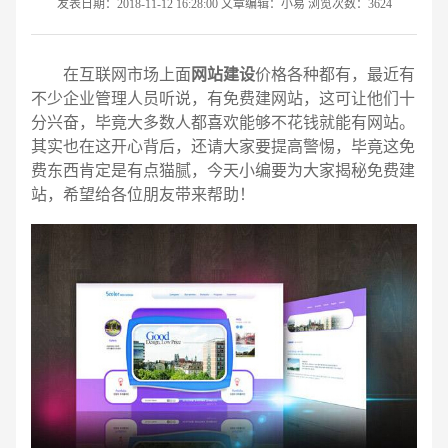
发表日期：2018-11-12 16:28:00 文章编辑：小易 浏览次数：3624
在互联网市场上面
网站建设
价格各种都有，最近有
不少企业管理人员听说，有免费建网站，这可让他们十
分兴奋，毕竟大多数人都喜欢能够不花钱就能有网站。
其实也在这开心背后，还请大家要提高警惕，毕竟这免
费东西肯定是有点猫腻，今天小编要为大家揭秘免费建
站，希望给各位朋友带来帮助！
请输入您的公司名称
名字