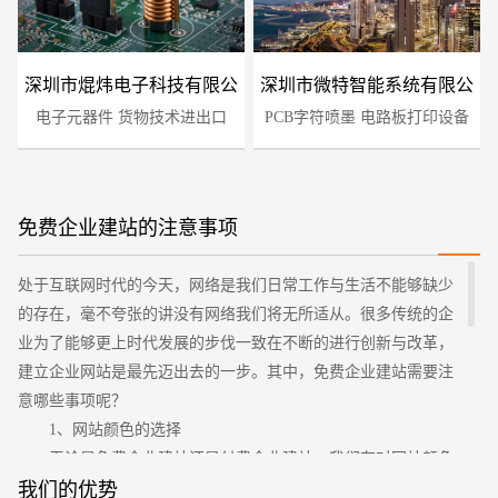
深圳市焜炜电子科技有限公
深圳市微特智能系统有限公
电子元器件 货物技术进出口
司
PCB字符喷墨 电路板打印设备
司
免费企业建站的注意事项
处于互联网时代的今天，网络是我们日常工作与生活不能够缺少
您的预算
1万-3万
3万-5万
5万-8万
的存在，毫不夸张的讲没有网络我们将无所适从。很多传统的企
业为了能够更上时代发展的步伐一致在不断的进行创新与改革，
建立企业网站是最先迈出去的一步。其中，免费企业建站需要注
意哪些事项呢？
1、网站颜色的选择
无论是免费企业建站还是付费企业建站，我们在对网站颜色
的选择上面要非常注重。企业网站相比较于其他娱乐性质的网
我们的优势