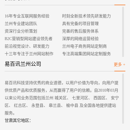
招标项目
站，它的定位是有非常大的不同的，需要凸显企业的专业性以及
企业文化。为此，企业网站在颜色的选择上可以靠拢企业logo的
16年专业互联网服务经验
时刻全新技术领先研发能力
颜色，同时整个页面不能超出三种颜色，保持页面的清洁度以及
兰州专业建站团队
具有完备的项目管理
舒适度。
资深行业分析策划
完善的售后服务体系
2、网站图片运用
B2C营销型网站建设领先者
深厚的网络运营经验
同时，对于网站上出现的图片一定要谨慎选择以及处理。为
前沿视觉设计、研发能力
兰州电子商务网站定制商
了能够让企业网站内容充实并且不会感到烦躁，使用图片是最好
十三年专注于兰州网站制作
专注高端集团网站定制服务
的选择。图片可以通过简要的处理让其变得更加的舒适，选择清
客户的满意是我们唯一的宗旨
专业建站团队我们懂您的需求
易百讯兰州公司
更多 +
晰度高的图片，这样访问者在浏览的时候能够清楚的看到图片中
做网站找我们，我们更懂您
高端优秀网站设计师聚集地
的内容。将图片合理的放置在网站页面中，让页面变得更加的和
谐。
易百讯科技坚持优秀的商业道德，以用户价值为导向，向用户提
3、动画元素的运用
供优质产品和优质服务，从而赢得了用户的信赖。自2010年03月
企业网站在建立的时候，可以考虑一些动画元素的运用，可
以来公司业务范围包括兰州 城关区、 七里河区、 西固区、 安宁
以让整体的页面变得更加的灵动。比如说插入一些动画与内容有
区、 红古区、 永登县、 皋兰县、 榆中县 及全国各地提供建站
一定的关联，可以吸引到不少的访问者。对于动画元素的选择需
服务。
要引起注意，不要有太过鲜艳以及亮丽的动画，会抢夺视线模糊
甘肃其它地区：
焦点。毕竟动画元素只是起到一个点缀的作用，太过凸显范围破
兰州
嘉峪关 金昌 白银 天水 武威 张掖 平凉 酒泉 庆阳 定西 陇南