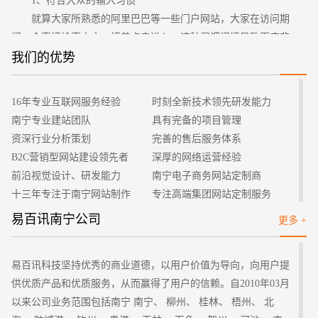
1、符合大众的输入习惯
就算大家所熟悉的阿里巴巴等一些门户网站，大家在访问期
间，会直接检索中文，接着点击进入。这种习惯间接导致百度非
常发达，利用中文国际域名，网友能把企业的中文名都记住，能
我们的优势
招标项目
在地址栏上直接就输入中文来访问，不用到百度搜索。中文国际
域名是现在网站推广与大家的首选，这也大大降低网站对搜索引
16年专业互联网服务经验
时刻全新技术领先研发能力
擎的依赖。
南宁专业建站团队
具有完备的项目管理
2、全球的唯一性与稀缺性
资深行业分析策划
完善的售后服务体系
无论谁都不允许注册相同名字，域名的排他性是由域名技术
B2C营销型网站建设领先者
深厚的网络运营经验
的全球进行统一的管理，最终出现的，和其他知识产权是不同
前沿视觉设计、研发能力
南宁电子商务网站定制商
的，需依靠法律法规维护唯一性。由于域名所具有的特点，假冒
十三年专注于南宁网站制作
专注高端集团网站定制服务
商标可以，但不能假冒域名。
客户的满意是我们唯一的宗旨
专业建站团队我们懂您的需求
易百讯南宁公司
更多 +
3、很广的覆盖面
做网站找我们，我们更懂您
高端优秀网站设计师聚集地
语言上的障碍是许多中文地区电商发展的一块绊脚石，用中
文国际域名自然是很适合中国人的习惯，网站的中文名能记住，
易百讯科技坚持优秀的商业道德，以用户价值为导向，向用户提
便能来访问网站，语言上的障碍也能彻底扫除。
供优质产品和优质服务，从而赢得了用户的信赖。自2010年03月
4、优秀的域名资源很丰富
以来公司业务范围包括南宁 南宁、 柳州、 桂林、 梧州、 北
过去英文域名的体系之下，热门的行业词、通用词常被外企