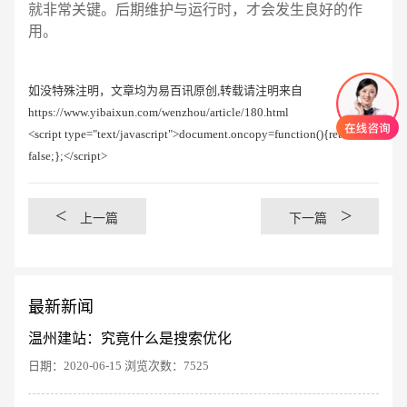
就非常关键。后期维护与运行时，才会发生良好的作
用。
如没特殊注明，文章均为易百讯原创,转载请注明来自
https://www.yibaixun.com/wenzhou/article/180.html
<script type="text/javascript">document.oncopy=function(){return
false;};</script>
<
>
上一篇
下一篇
最新新闻
温州建站：究竟什么是搜索优化
日期：2020-06-15 浏览次数：7525
创意品牌型网站
·
标准企业官网建设
·
外贸网