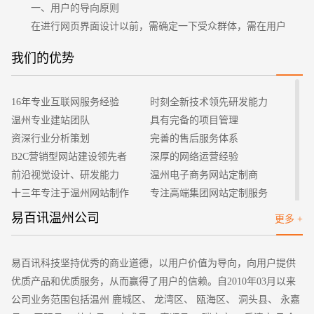
一、用户的导向原则
在进行网页界面设计以前，需确定一下受众群体，需在用户
角度来考虑与设计。这就需要与用户做沟通，了解需求、目标、
我们的优势
期望、偏好等。设计者需清楚用户间的差距，能力也不一样。如
招标项目
用户可能会在视觉上有一定缺陷，许多颜色也无法分辨清楚。一
些用户的听觉存在障碍，语音提示反应也很迟钝。
16年专业互联网服务经验
时刻全新技术领先研发能力
二、简洁，便于操作
温州专业建站团队
具有完备的项目管理
在进行网页界面设计时最根本的原则。用于普通网民查询信
资深行业分析策划
完善的售后服务体系
息的一种网络服务。无需在页面上设置太多操作，堆积太多复
B2C营销型网站建设领先者
深厚的网络运营经验
杂、花哨的图片。页面的下载不能超出6S；网页最好实用文本链
前沿视觉设计、研发能力
温州电子商务网站定制商
接，还要少实用大幅的图片、动画，以加速网页的打开速度。操
十三年专注于温州网站制作
专注高端集团网站定制服务
作设计上要简单一些，还需有很明确的提示操作；全部内容与服
客户的满意是我们唯一的宗旨
专业建站团队我们懂您的需求
易百讯温州公司
更多 +
务都需放于最为明显的地方，以向用户来说明。
做网站找我们，我们更懂您
高端优秀网站设计师聚集地
三、布局的控制
网页排版与布局上，许多网页界面设计者都对此不太重视，
易百讯科技坚持优秀的商业道德，以用户价值为导向，向用户提供
排版设计过于死板，还有抄袭之嫌。如页面的布局很乱，把许多
优质产品和优质服务，从而赢得了用户的信赖。自2010年03月以来
信息都堆积于页面上，这对浏览者的阅读与体验都会大打折扣。
公司业务范围包括温州 鹿城区、 龙湾区、 瓯海区、 洞头县、 永嘉