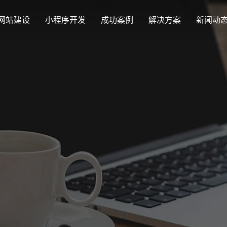
网站建设
小程序开发
成功案例
解决方案
新闻动
创意品牌型网站建设
解决方案
最新签约
公司
企业品牌高端网站设计
集团上市网站
公司介绍
购物
汇款
定制化视觉设计与互动策划方案
Latest signing
Compa
集团大企上市公司
致力于互联网品牌建设
实现
多种
响应式网站建设
企业网站建设解决方案
营销型网站
适应各个终端设备网站
行业新闻
网站
更贴身、易落地、高性价比
可精准流量统
外贸出口网站
发展历程
企业
Industry information
Websit
外贸进出口网站开发
一路走来感谢您的陪伴
创意
外贸网站建设解决方案
品牌形象网
购物商城系统开发
视觉、功能系统，展示产品
操作方便、结
零售在线电子商务网站
网站观点
政府网站建设解决方案
新能源行业