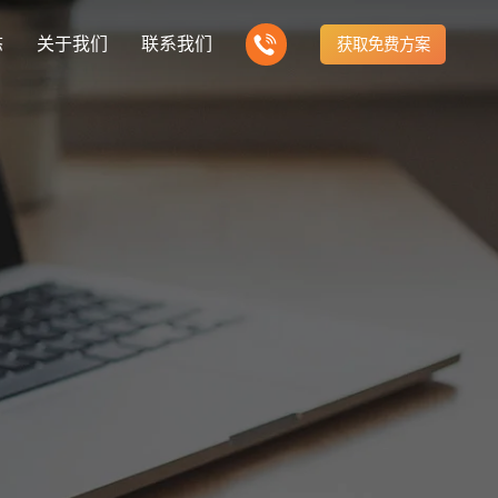
态
关于我们
联系我们
获取免费方案
企业营销型网站建设
新闻
我们的产品
建站知识
营销推广转化获客网站
商城网站
方式
行业门户网站
公司团队
ny news
多样化产品总有一个满足你的需求
Website building knowledge
电子商务化运营
付款方式方便快捷
行业门户网站平台开发
我们的团队协作精神
网站建设定制改版
建设解决方案
门户网站建设解决方案
定制化网站建设改版方案
推广
网站设计
计与效果分析
能及时、准确、动态地更新
品牌官网
企业营销网站
e optimization
Website Design
品牌型网站建设
营销型网站建力企业公信力
站建设解决方案
购物商城网站建设解决方案
手机微信网站建设
构先进的优点
方便快捷购物车、购物指南
移动手机互联网站开发
网站建设解决方
芯片半导体网站建设解决方