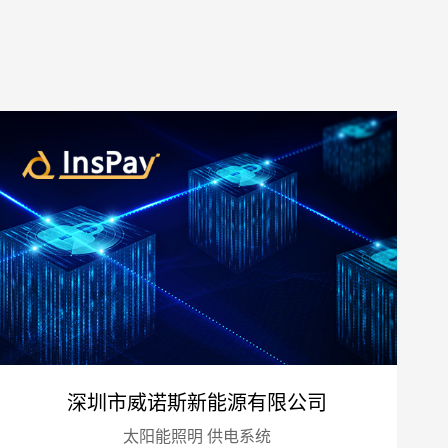
预算
1万-3万
3万-5万
5万-8万
8万以上
深圳市威诺斯新能源有限公司
太阳能照明 供电系统