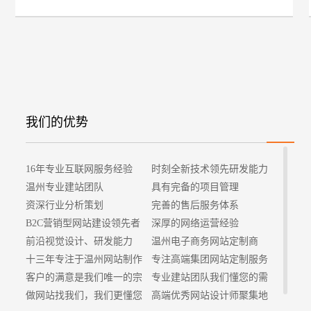
招
我们的优势
16年专业互联网服务经验
时刻全新技术领先研发能力
温州专业建站团队
具有完备的项目管理
资深行业分析策划
完善的售后服务体系
B2C营销型网站建设领先者
深厚的网络运营经验
前沿视觉设计、研发能力
温州电子商务网站定制商
十三年专注于温州网站制作
专注高端集团网站定制服务
客户的满意是我们唯一的宗
专业建站团队我们懂您的需
旨
做网站找我们，我们更懂您
求
高端优秀网站设计师聚集地