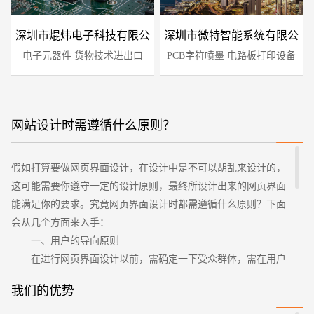
深圳市焜炜电子科技有限公
深圳市微特智能系统有限公
电子元器件 货物技术进出口
司
PCB字符喷墨 电路板打印设备
司
网站设计时需遵循什么原则？
您的预算
假如打算要做网页界面设计，在设计中是不可以胡乱来设计的，
1万-3万
3万-5万
5万-8万
这可能需要你遵守一定的设计原则，最终所设计出来的网页界面
能满足你的要求。究竟网页界面设计时都需遵循什么原则？下面
会从几个方面来入手：
一、用户的导向原则
在进行网页界面设计以前，需确定一下受众群体，需在用户
角度来考虑与设计。这就需要与用户做沟通，了解需求、目标、
我们的优势
期望、偏好等。设计者需清楚用户间的差距，能力也不一样。如
招标项目
用户可能会在视觉上有一定缺陷，许多颜色也无法分辨清楚。一