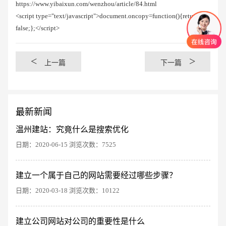
https://www.yibaixun.com/wenzhou/article/84.html
<script type="text/javascript">document.oncopy=function(){return
false;};</script>
<
>
上一篇
下一篇
最新新闻
温州建站：究竟什么是搜索优化
日期：2020-06-15 浏览次数：7525
建立一个属于自己的网站需要经过哪些步骤？
创意品牌型网站
·
标准企业官网建设
·
外贸网
日期：2020-03-18 浏览次数：10122
建立公司网站对公司的重要性是什么