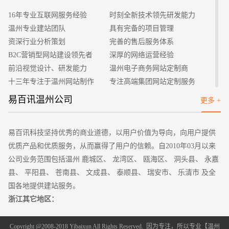
些用户的听觉存在障碍，语音提示反应也很迟钝。
16年专业互联网服务经验
时刻全新技术领先研发能力
二、简洁，便于操作
温州专业建站团队
具有完备的项目管理
在进行网页界面设计时最根本的原则。用于普通网民查询信
资深行业分析策划
完善的售后服务体系
息的一种网络服务。无需在页面上设置太多操作，堆积太多复
B2C营销型网站建设领先者
深厚的网络运营经验
杂、花哨的图片。页面的下载不能超出6S；网页最好实用文本链
前沿视觉设计、研发能力
温州电子商务网站定制商
接，还要少实用大幅的图片、动画，以加速网页的打开速度。操
十三年专注于温州网站制作
专注高端集团网站定制服务
作设计上要简单一些，还需有很明确的提示操作；全部内容与服
客户的满意是我们唯一的宗旨
专业建站团队我们懂您的需求
易百讯温州公司
更多 +
务都需放于最为明显的地方，以向用户来说明。
做网站找我们，我们更懂您
高端优秀网站设计师聚集地
三、布局的控制
网页排版与布局上，许多网页界面设计者都对此不太重视，
易百讯科技坚持优秀的商业道德，以用户价值为导向，向用户提供
排版设计过于死板，还有抄袭之嫌。如页面的布局很乱，把许多
优质产品和优质服务，从而赢得了用户的信赖。自2010年03月以来
信息都堆积于页面上，这对浏览者的阅读与体验都会大打折扣。
公司业务范围包括温州 鹿城区、 龙湾区、 瓯海区、 洞头县、 永嘉
所以网页界面的版式设计需遵循相应原则。
县、 平阳县、 苍南县、 文成县、 泰顺县、 瑞安市、 乐清市 及全
四、视觉平衡
国各地提供建站服务。
网页界面设计时，不同元素都有视觉平衡的作用。依据视觉
浙江其它地区：
的原理，图形和一块文字比起来，图形的视觉作用是很大的。因
杭州
宁波
温州
嘉兴
湖州
绍兴
金华
衢州 舟山
台州
丽水
此，想达到视觉平衡，设计网页时，需以许多文字来平衡图片。
Copyright @2008-2018 Yibaixun All Rights Reserved. 因为专注，所以专业【
温州