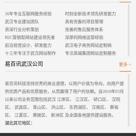
招标项目
16年专业互联网服务经验
时刻全新技术领先研发能力
武汉专业建站团队
具有完备的项目管理
资深行业分析策划
完善的售后服务体系
B2C营销型网站建设领先者
深厚的网络运营经验
前沿视觉设计、研发能力
武汉电子商务网站定制商
十三年专注于武汉网站制作
专注高端集团网站定制服务
客户的满意是我们唯一的宗旨
专业建站团队我们懂您的需求
易百讯武汉公司
更多 +
做网站找我们，我们更懂您
高端优秀网站设计师聚集地
易百讯科技坚持优秀的商业道德，以用户价值为导向，向用户提
供优质产品和优质服务，从而赢得了用户的信赖。自2010年03月
以来公司业务范围包括武汉 江岸区、 江汉区、 硚口区、 汉阳
区、 武昌区、 青山区、 洪山区、 东西湖区、 汉南区、 蔡甸
区、 江夏区、 黄陂区、 新洲区 及全国各地提供建站服务。
湖北其它地区：
武汉
黄石 十堰 宜昌 襄樊 鄂州 荆门 孝感 荆州 黄冈 咸宁 随州