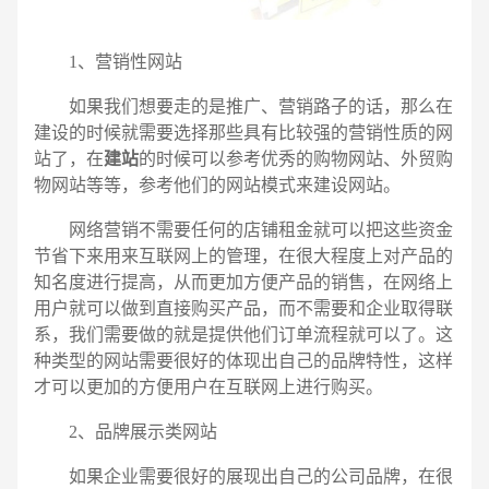
1、营销性网站
如果我们想要走的是推广、营销路子的话，那么在
建设的时候就需要选择那些具有比较强的营销性质的网
站了，在
建站
的时候可以参考优秀的购物网站、外贸购
物网站等等，参考他们的网站模式来建设网站。
网络营销不需要任何的店铺租金就可以把这些资金
节省下来用来互联网上的管理，在很大程度上对产品的
知名度进行提高，从而更加方便产品的销售，在网络上
用户就可以做到直接购买产品，而不需要和企业取得联
系，我们需要做的就是提供他们订单流程就可以了。这
种类型的网站需要很好的体现出自己的品牌特性，这样
才可以更加的方便用户在互联网上进行购买。
电话
微信号
2、品牌展示类网站
如果企业需要很好的展现出自己的公司品牌，在很