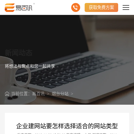
获取免费方案
新闻动态
将想法与焦点和您一起共享
当前位置：
易百讯
>
烟台分站
>
企业建网站要怎样选择适合的网站类型