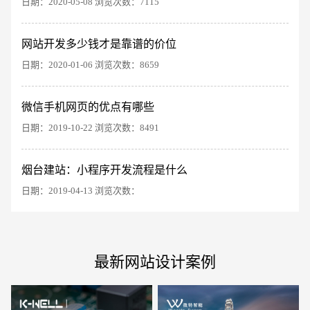
日期：2020-05-08 浏览次数：7115
网站开发多少钱才是靠谱的价位
日期：2020-01-06 浏览次数：8659
电商及系统平台开发
·
微信小程序开发
·
年度
微信手机网页的优点有哪些
日期：2019-10-22 浏览次数：8491
烟台建站：小程序开发流程是什么
日期：2019-04-13 浏览次数：
最新网站设计案例