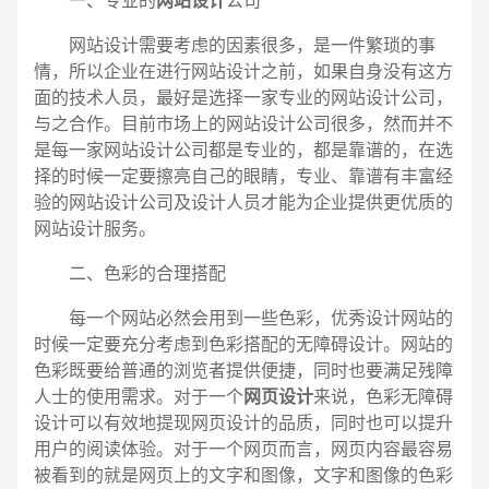
一、专业的
网站设计
公司
网站设计需要考虑的因素很多，是一件繁琐的事
情，所以企业在进行网站设计之前，如果自身没有这方
面的技术人员，最好是选择一家专业的网站设计公司，
与之合作。目前市场上的网站设计公司很多，然而并不
是每一家网站设计公司都是专业的，都是靠谱的，在选
择的时候一定要擦亮自己的眼睛，专业、靠谱有丰富经
验的网站设计公司及设计人员才能为企业提供更优质的
网站设计服务。
二、色彩的合理搭配
每一个网站必然会用到一些色彩，优秀设计网站的
时候一定要充分考虑到色彩搭配的无障碍设计。网站的
色彩既要给普通的浏览者提供便捷，同时也要满足残障
人士的使用需求。对于一个
网页设计
来说，色彩无障碍
设计可以有效地提现网页设计的品质，同时也可以提升
电话
微信号
用户的阅读体验。对于一个网页而言，网页内容最容易
被看到的就是网页上的文字和图像，文字和图像的色彩