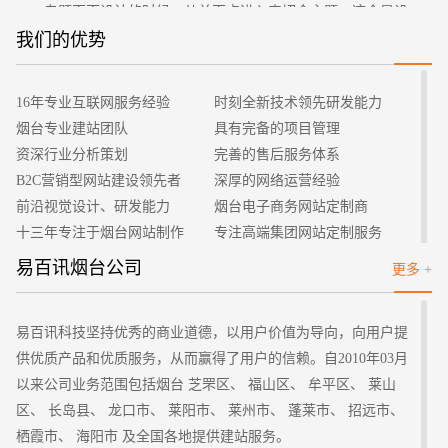
专题页面设计的时候，从单页点进入来切合主题，这个是设
计技巧之一。通过将单页作为切入点，然后在慢慢的构建整体。
我们的优势
招标项目
也就是我们常说的一种平面理论，用点来触发面，从而能够集中
吸引大众的注意力。
16年专业互联网服务经验
时刻全新技术领先研发能力
2、使用单页的线
烟台专业建站团队
具有完备的项目管理
在专题页面设计中，想要让整体画面呈现一个完整的效果，
资深行业分析策划
完善的售后服务体系
就需要使用到线条。用一些比较艺术化的线条作为各个点之间的
B2C营销型网站建设领先者
深厚的网络运营经验
联系，直接作为引导的效果使用。为了如果您整个页面变得更加
前沿视觉设计、研发能力
烟台电子商务网站定制商
的灵动，可以在一些小细节处增加一些趣味性的装饰。
十三年专注于烟台网站制作
专注高端集团网站定制服务
3、单页面的设计
客户的满意是我们唯一的宗旨
专业建站团队我们懂您的需求
易百讯烟台公司
更多 +
专题页面设计出了点、线的运用之后，接着就是面这个问题
做网站找我们，我们更懂您
高端优秀网站设计师聚集地
了。要想让整体的页面变得和谐而有趣，有吸引大众驻足的焦
点，就需要用面的形式来体现。同时在对单页面的设计时候，一
易百讯科技坚持优秀的商业道德，以用户价值为导向，向用户提
定要不能被一些元素所局限了，而是要有自己的创新。一个好的
供优质产品和优质服务，从而赢得了用户的信赖。自2010年03月
专题页面，无论是从上到下，从左到右还是局部到整体这样的布
以来公司业务范围包括烟台 芝罘区、 福山区、 牟平区、 莱山
置，都能够独立于页面又统一在一个页面当中。
区、 长岛县、 龙口市、 莱阳市、 莱州市、 蓬莱市、 招远市、
4、内容要承上启下
栖霞市、 海阳市 及全国各地提供建站服务。