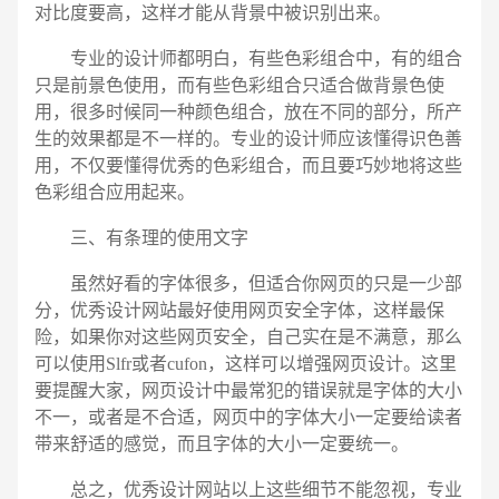
对比度要高，这样才能从背景中被识别出来。
专业的设计师都明白，有些色彩组合中，有的组合
只是前景色使用，而有些色彩组合只适合做背景色使
用，很多时候同一种颜色组合，放在不同的部分，所产
生的效果都是不一样的。专业的设计师应该懂得识色善
用，不仅要懂得优秀的色彩组合，而且要巧妙地将这些
色彩组合应用起来。
三、有条理的使用文字
虽然好看的字体很多，但适合你网页的只是一少部
分，优秀设计网站最好使用网页安全字体，这样最保
险，如果你对这些网页安全，自己实在是不满意，那么
可以使用Slfr或者cufon，这样可以增强网页设计。这里
要提醒大家，网页设计中最常犯的错误就是字体的大小
不一，或者是不合适，网页中的字体大小一定要给读者
带来舒适的感觉，而且字体的大小一定要统一。
总之，优秀设计网站以上这些细节不能忽视，专业