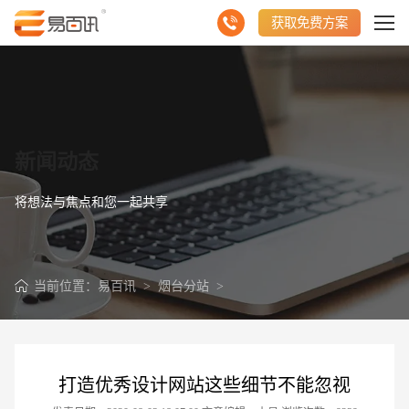
获取免费方案
新闻动态
将想法与焦点和您一起共享
当前位置：
易百讯
>
烟台分站
>
打造优秀设计网站这些细节不能忽视