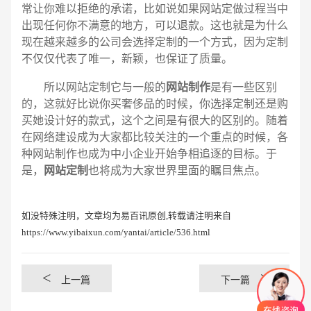
常让你难以拒绝的承诺，比如说如果网站定做过程当中
出现任何你不满意的地方，可以退款。这也就是为什么
现在越来越多的公司会选择定制的一个方式，因为定制
不仅仅代表了唯一，新颖，也保证了质量。
所以网站定制它与一般的
网站制作
是有一些区别
的，这就好比说你买奢侈品的时候，你选择定制还是购
买她设计好的款式，这个之间是有很大的区别的。随着
在网络建设成为大家都比较关注的一个重点的时候，各
种网站制作也成为中小企业开始争相追逐的目标。于
是，
网站定制
也将成为大家世界里面的瞩目焦点。
如没特殊注明，文章均为易百讯原创,转载请注明来自
https://www.yibaixun.com/yantai/article/536.html
<
>
上一篇
下一篇