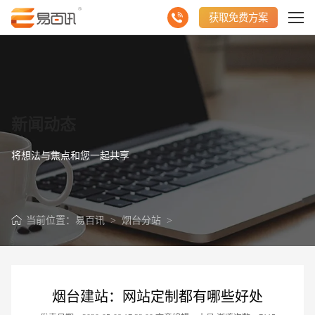
获取免费方案
新闻动态
将想法与焦点和您一起共享
当前位置：
易百讯
>
烟台分站
>
烟台建站：网站定制都有哪些好处