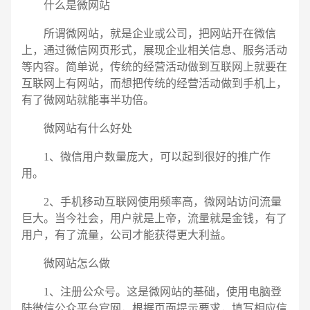
什么是微网站
所谓微网站，就是企业或公司，把网站开在微信
上，通过微信网页形式，展现企业相关信息、服务活动
等内容。简单说，传统的经营活动做到互联网上就要在
互联网上有网站，而想把传统的经营活动做到手机上，
有了微网站就能事半功倍。
微网站有什么好处
1、微信用户数量庞大，可以起到很好的推广作
用。
2、手机移动互联网使用频率高，微网站访问流量
巨大。当今社会，用户就是上帝，流量就是金钱，有了
用户，有了流量，公司才能获得更大利益。
微网站怎么做
电话
微信号
1、注册公众号。这是微网站的基础，使用电脑登
陆微信公众平台官网，根据页面提示要求，填写相应信