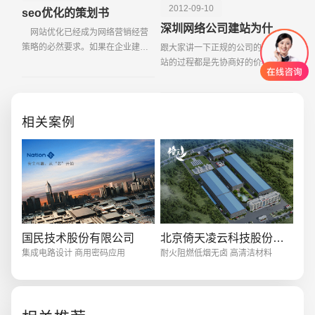
2012-09-10
seo优化的策划书
深圳网络公司建站为什么要首先出首页效果图
网站优化已经成为网络营销经营
策略的必然要求。如果在企业建站
跟大家讲一下正规的公司的建设网
中没有体现网站优化的基本思想，
站的过程都是先协商好的价格使一
在营销水平普遍提高的今天是很难
个网站首页效果给客户，并不断修
获得竞争优势的。如果您正在或者
改，直到客户满意后开始的网站，
将要建设一个新站，理
和子页面效果总体上是好的。这是
相关案例
因为：网站首页相当于
创意品牌型网站
·
标准企业官网建设
·
外贸网
国民技术股份有限公司
北京倚天凌云科技股份有限公司
集成电路设计 商用密码应用
耐火阻燃低烟无卤 高清洁材料