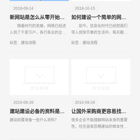
2018-09-14
2018-10-15
新网站是怎么从零开始建设的 有哪些建站流程
如何建设一个简单的网站 建站基本流程要知晓
随着时代的发展，网络已经进
如今，信息化时代已经把我们
入到了千家万户，各行各业的企业
带入到快节奏的生活中，每天都有
都想抓住互联网发展的先机，更多
多如牛毛的信息涌入我们的生活；
标签 :
建站流程
标签 :
建站流程
老牌企业也都加入到了新时代，开
科技的不断发展让网站建站的成本
始适应时代
不断下降，
请输入您的公司名称
名字
2010-08-28
2010-09-24
建站建设必备的资料是什么？
让国外采购商更容易找到你
建站前要准备一些什么资料？
很多企业不能理解网站本身的重要
性，往往容易忽略建站的根本性问
题。但这时，如果企业所选的服务
商没有能力，或没有提醒企业就为