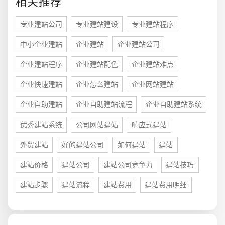
相关推荐
电商及系统平台开发
·
微信小程序开发
·
年度
专业建站公司
专业建站建设
专业建站程序
中小企业建站
企业建站
企业建站公司
企业建站程序
企业建站配色
企业建站难点
企业快速建站
企业怎么建站
企业网站建站
企业自助建站
企业自助建站流程
企业自助建站系统
优秀建站系统
公司网站建站
响应式建站
外贸建站
好的建站公司
如何建站
建站
建站价格
建站公司
建站公司竞争力
建站技巧
建站步骤
建站流程
建站费用
建站费用明细
您的预算
1万-3万
3万-5万
5万-8万