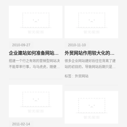
之服务，企业还是很难利用网站推
广获得更多的客户转化
电话
微信号
2010-09-27
2010-11-10
企业建站如何准备网站建设资料
外贸网站作用较大化的六大技巧
搭建一个行之有效的营销型网站决
很多企业网站建好后往往背离了建
不能草率行事，马马虎虎，随便准
站的初目的，导致网站后期只是企
备点资料，找一些象征性的图片，
业的一个门面或者说企业名片，企
标签 :
外贸网站
一揽子塞给专业网站建设公司，过
业还是很难利用网站推广获得更多
个不长时间网站就OK了，这是绝对
的客户转化及询盘。外贸网站也不
的错误！也许您得知
例外，外贸企业要建立
2011-02-14