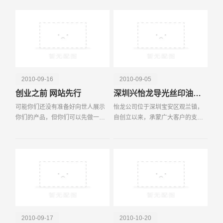
开发，后放在互联网上公布出不，
术开发更适合中国用户的产品。
能有一个网址访问，这
电话
微信号
2010-09-16
2010-09-05
创业之前 网站先行
深圳兴怡龙导光丝印油墨公司网站建设签约易百讯科技
可能你们还没有准备好向世人展示
怡龙公司位于深圳宝安区观兰镇，
你们的产品，但你们可以先做一些
自创立以来，承蒙广大客户的支持
前期工作，先为产品搭建个网站，
和信赖，在短暂的时间里取得了良
做好形象工作。我并不是说创业公
好的发展。 本公司生产研
司都不可以在暗地里开发自己的产
制开发光学印刷材料十多年，主要
品，直到产品成型后
经营：背光板油墨
2010-09-17
2010-10-20