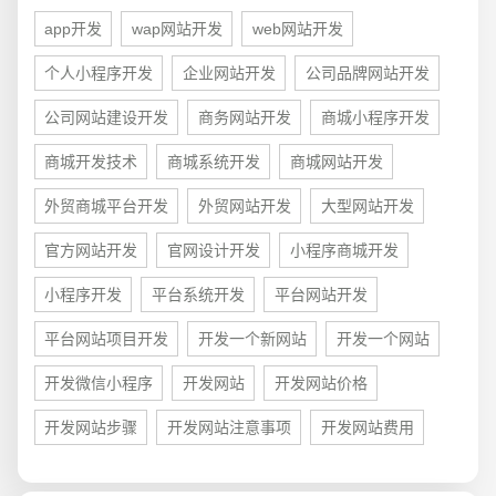
电商及系统平台开发
·
微信小程序开发
·
年度
app开发
wap网站开发
web网站开发
个人小程序开发
企业网站开发
公司品牌网站开发
公司网站建设开发
商务网站开发
商城小程序开发
商城开发技术
商城系统开发
商城网站开发
外贸商城平台开发
外贸网站开发
大型网站开发
官方网站开发
官网设计开发
小程序商城开发
小程序开发
平台系统开发
平台网站开发
平台网站项目开发
开发一个新网站
开发一个网站
开发微信小程序
开发网站
开发网站价格
开发网站步骤
开发网站注意事项
开发网站费用