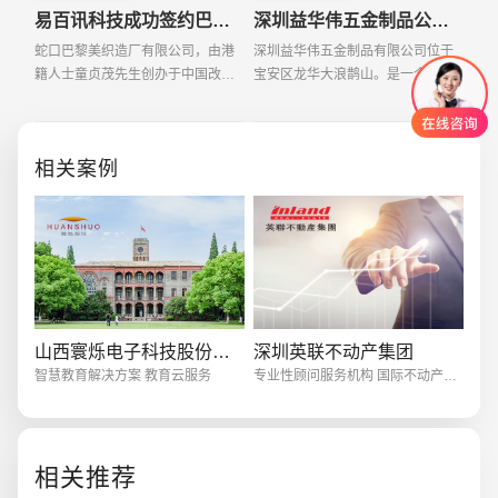
易百讯科技成功签约巴黎美织造厂公司网站建设项目
深圳益华伟五金制品公司网站建设签约易百讯科技
蛇口巴黎美织造厂有限公司，由港
深圳益华伟五金制品有限公司位于
籍人士童贞茂先生创办于中国改革
宝安区龙华大浪鹊山。是一个专业
开放的前沿-深圳蛇口。至今已有30
制造各类型摄像机配套产品的企
多年历史。是一家以领带为主导、
业，所开发的数十款摄像机支架系
时尚服装系列为配套，集设计、开
列，款式新颖、豪华、大方，畅销
相关案例
发、生产、销售于一
海内外，本公司并具备多
创意品牌型网站
·
标准企业官网建设
·
外贸网
山西寰烁电子科技股份有限公司
深圳英联不动产集团
智慧教育解决方案 教育云服务
专业性顾问服务机构 国际不动产集团
相关推荐