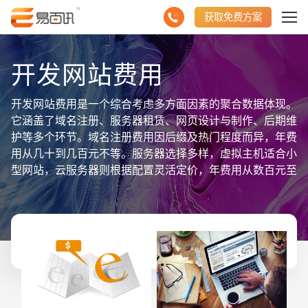
获取免费方案
开发网站费用
开发网站费用是一个综合考虑多方面因素的聚合数据体现。
它涵盖了域名注册、服务器租赁、网页设计与制作、后期维
护等多个环节。域名注册费用因后缀及热门程度而异，年费
用从几十到几百元不等。服务器选择多样，虚拟主机适合小
型网站，云服务器则根据配置灵活定价，年费用从数百元至
数万元不等。网站设计与制作费用受复杂度影响显著，从基
础模板建站到高端定制开发，费用跨度极大。后期维护同样
重要，包括内容更新、安全防护等，费用依服务内容而定。
因此，开发网站费用需根据具体需求细致规划，确保投资效
益最大化。