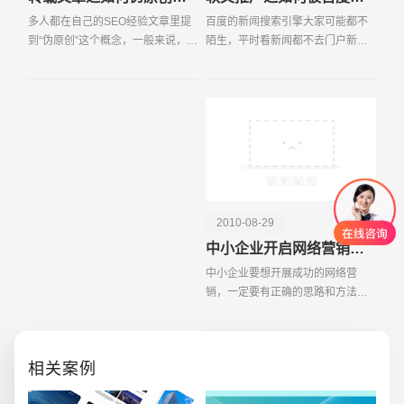
多人都在自己的SEO经验文章里提
百度的新闻搜索引擎大家可能都不
到“伪原创”这个概念，一般来说，无
陌生，平时看新闻都不去门户新闻
非是改改标题之类的小技巧，但怎
频道，一般是先关注百度风云榜近
么改才能让搜索引擎认为是新原创
有什么热门事件，然后直接去百度
文章，这里面可是有些门道的哦。
新闻里搜索。或者特定的每天会关
今天就给大家来聊
注一些人物或公司的新
2010-08-29
中小企业开启网络营销大门的金钥匙
中小企业要想开展成功的网络营
销，一定要有正确的思路和方法。
对于网络营销来说，效果为王。如
何利用少的时间、人力和投入，实
现较大的营销效果往往是企业为关
相关案例
注的问题。要实现这一目