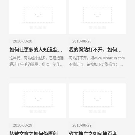
以鼻！有人说BLOG本来就是个
Brain
2010-08-28
2010-08-28
如何让更多的人知道您的网站
我的网站打不开，如何处理?
电话
微信号
这年代，网站越来越多，已经远远
网站打不开，如www yibaixun com
超过了牛毛的数量，所以，制作网
不能访问，请按如下步骤操作：
站，越来越易;推广网站，越来越
一、 ping www yibaixun com
难。近日，常有许多网友求助，在
如果ping不通，那么是域名解析没
这里列出一
有生效或者解析有误。如果是解析
没有生效，那么请等
2010-08-29
2010-08-29
转载文章之如何伪原创处理？
软文推广之如何被百度新闻收录