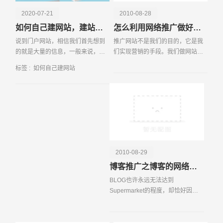
2020-07-21
2010-08-28
如何自己建网站，建站前后这些事项要知晓
怎么利用网络推广做好产品营销
说到门户网站，相信我们首先想到
推广网站不是我们的目的，它是我
的就是大量的信息，一般来说，门
们实现营销的手段。我们做网站推
户网站的信息量是非常巨大的，而
广的目的是把我们的产品销售出
标签 :
如何自己建网站
且门户网站的种类繁多，不同种类
去，从而获利。那么，如何通过做
的门户网站都有自己比较热门的长
好推广网站来销售我们的产品达到
尾词，也正因为如此，
我们的目的呢?在创建和
请输入您的公司名称
名字
2010-08-29
博客推广之博客的网络营销法则
BLOG也许永远无法达到
Supermarket的程度，却恰好因此
避免陷入多而杂的尴尬，然而此时
又有个问题出现——如何营销？
BLOG需要营销么？很多人对此嗤之