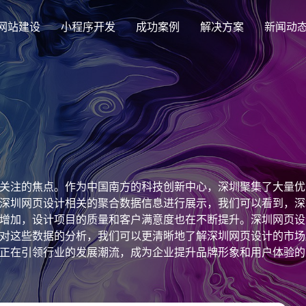
网站建设
小程序开发
成功案例
解决方案
新闻动
创意品牌型网站建设
解决方案
企业品牌高端网站设计
集团上市网站
最新签约
公司介绍
购物
公司
汇款
定制化视觉设计与互动策划方案
集团大企上市公司
Latest signing
致力于互联网品牌建设
实现
Comp
多种
响应式网站建设
关注的焦点。作为中国南方的科技创新中心，深圳聚集了大量优
芯片半导体网站建设解决方
新能源行业
适应各个终端设备网站
深圳网页设计相关的聚合数据信息进行展示，我们可以看到，深
案
案
增加，设计项目的质量和客户满意度也在不断提升。深圳网页设
外贸出口网站
行业新闻
发展历程
企业
网站
对这些数据的分析，我们可以更清晰地了解深圳网页设计的市场
外贸进出口网站开发
Industry information
一路走来感谢您的陪伴
创意
Websi
购物商城网站建设解决方案
品牌形象网
正在引领行业的发展潮流，成为企业提升品牌形象和用户体验的
购物商城系统开发
零售在线电子商务网站
门户网站建设解决方案
营销型网站