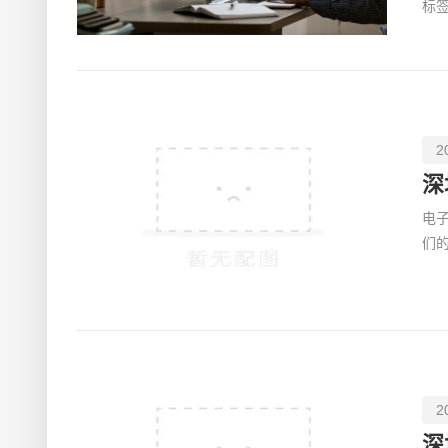
标签
2
深
电子
们
由
2