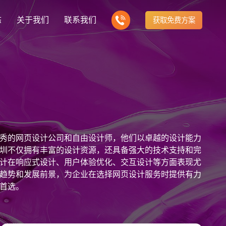
态
关于我们
联系我们
获取免费方案
企业营销型网站建设
我们的产品
营销推广转化获客网站
商城网站
新闻
方式
行业门户网站
建站知识
公司团队
多样化产品总有一个满足你的需求
电子商务化运营
any news
付款方式方便快捷
行业门户网站平台开发
Website building knowledge
我们的团队协作精神
网站建设定制改版
秀的网页设计公司和自由设计师，他们以卓越的设计能力
网站建设解决方
政府网站建设解决方案
定制化网站建设改版方案
圳不仅拥有丰富的设计资源，还具备强大的技术支持和完
计在响应式设计、用户体验优化、交互设计等方面表现尤
品牌官网
设计
企业营销网站
网站观点
趋势和发展前景，为企业在选择网页设计服务时提供有力
品牌型网站建设
te Design
营销型网站建力企业公信力
Website viewpoint
站建设解决方案
外贸网站建设解决方案
首选。
手机微信网站建设
移动手机互联网站开发
建设解决方案
企业网站建设解决方案