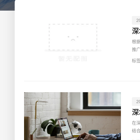
2
深
根
推
营
标签
2
在
结
深圳