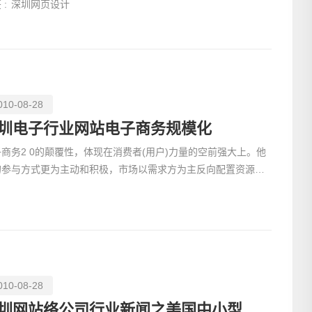
 :
深圳网页设计
010-08-28
圳电子行业网站电子商务规模化
商务2 0的颠覆性，体现在消费者(用户)力量的空前强大上。他
的参与方式更为主动和积极，市场以需求方为主反向配置资源。
电话
此，催生了新的形态和业态。
010-08-28
深圳网站络公司行业新闻之美国中小型企业广告支出水平处于较高层次