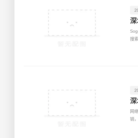
2
深
Sogou优
搜
海
2
深
网络
销
术