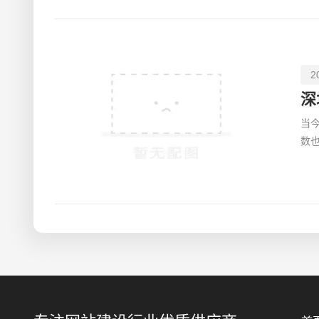
2
深
当
数
式