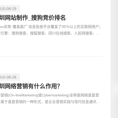
010-08-29
圳网站制作_搜狗竞价排名
势·覆盖面广 信息投放平台覆盖了95％以上的互联网用户；
创意品
索引擎：搜狗搜索、搜狐搜索、四川在线搜索、人民网搜索、上
热线搜索…… 免费邮箱：搜狐邮箱、搜狗邮箱…
010-08-28
电商及
圳网络营销有什么作用？
营销(On-lineMarketing或Cybermarketing)全称是网络直复营
，属于直复营销的一种形式，是企业营销实践与现代信息通讯技
、计算机网络技术相结合的产物，是指企业以电子信息技术