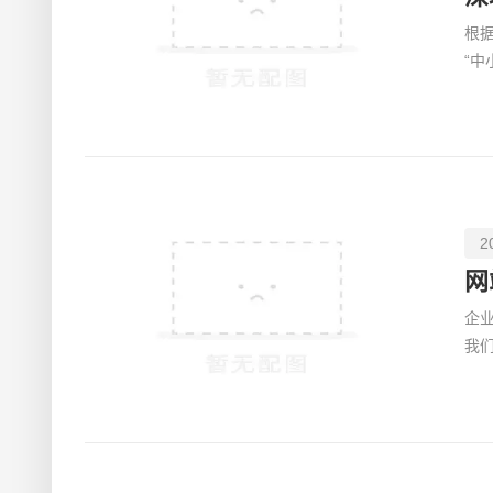
根据
“
均使
2
网
企
我
常