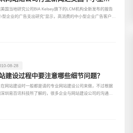
美国当地研究公司BIA Kelsey旗下的LCM机构全新发布的报告
中小型企业的广告支出研究”显示，高消费的中小型企业广告客户平
用6 5 个不同的媒体进行跨媒体宣传，而更多的中小
010-08-28
站建设过程中要注意哪些细节问题？
业在网站建设时一般都是请的专业网站建设公司来做，不过根据
们深圳易百讯科技所了解的，很多企业与网站建设公司的沟通经
存在很大的分歧，如果再考虑上搜索搜索引擎优化（SEO）