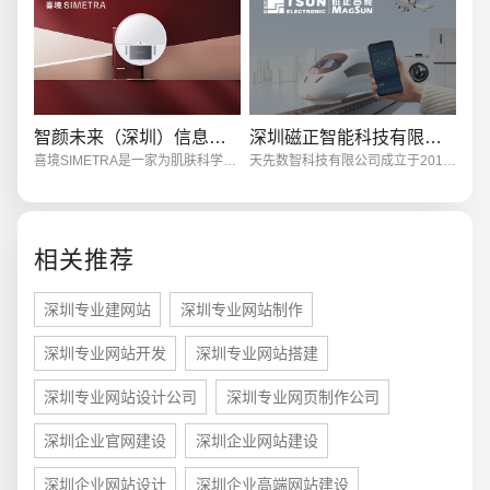
创意品牌型网站
·
标准企业官网建设
·
外贸网
智颜未来（深圳）信息技术
深圳磁正智能科技有限公司
喜境SIMETRA是一家为肌肤科学而生的科技消费品品牌, 我们以“AI测肤镜”作为开端, 为消费者在护肤这件事上，辨别是非， 计较因果。
天先数智科技有限公司成立于2011年、深圳磁正智能科技有限公司为其全资子公司。我们是一家专注于增量式磁栅（光栅）编码器系统、双码道绝对式磁栅编码器系统、纳米级电容传感器系统以及多类工业仪器仪表的研发、生产、销售及售后服务于一体的国家级高新技术企业。
相关推荐
电商及系统平台开发
·
微信小程序开发
·
年度
深圳专业建网站
深圳专业网站制作
深圳专业网站开发
深圳专业网站搭建
深圳专业网站设计公司
深圳专业网页制作公司
深圳企业官网建设
深圳企业网站建设
深圳企业网站设计
深圳企业高端网站建设