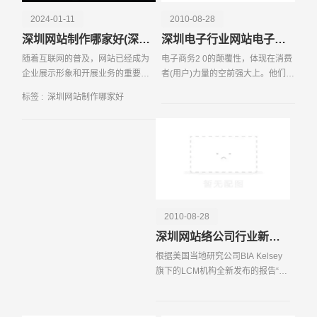
2024-01-11
2010-08-28
深圳网站制作哪家好(深圳网站建设公司哪里好)
深圳电子行业网站电子商务规模化
随着互联网的普及，网站已经成为
电子商务2 0的颠覆性，体现在消费
企业展示形象和开展业务的重要方
者(用户)力量的空前强大上。他们的
式。而在深圳这个高科技产业聚集
参与方式更为主动和积极，市场以
标签 :
深圳网站制作哪家好
地，网站制作公司也是数不胜数。
需求方为主反向配置资源。由此，
那么，深圳...
催生了新的形态和业态。
请输入您的公司名称
名字
2010-08-28
深圳网站络公司行业新闻之美国中小型企业广告支出水平处于较高层次
根据美国当地研究公司BIA Kelsey
旗下的LCM机构全新发布的报告“中
小型企业的广告支出研究”显示，高
消费的中小型企业广告客户平均使
用6 5 个不同的媒体进行跨媒体宣