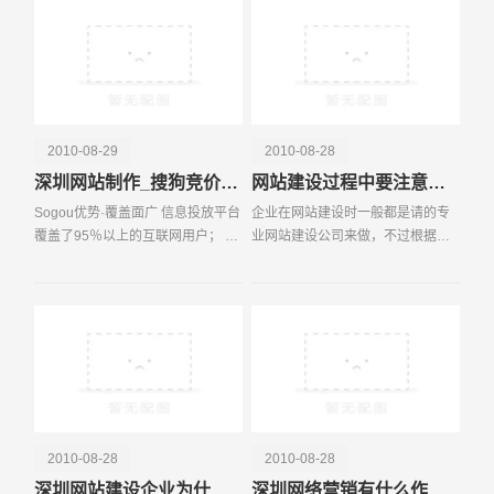
传，而更多的中小
2010-08-29
2010-08-28
深圳网站制作_搜狗竞价排名
网站建设过程中要注意哪些细节问题？
Sogou优势·覆盖面广 信息投放平台
企业在网站建设时一般都是请的专
覆盖了95％以上的互联网用户； 搜
业网站建设公司来做，不过根据我
电话
微信号
索引擎：搜狗搜索、搜狐搜索、四
们深圳易百讯科技所了解的，很多
川在线搜索、人民网搜索、上海热
企业与网站建设公司的沟通经常存
线搜索…… 免费邮箱：搜狐邮箱、
在很大的分歧，如果再考虑上搜索
搜狗邮箱…
搜索引擎优化（SEO）
2010-08-28
2010-08-28
深圳网站建设企业为什么要建网站？
深圳网络营销有什么作用？