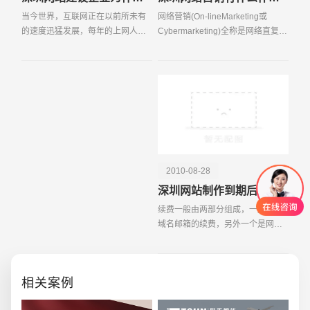
当今世界，互联网正在以前所未有
网络营销(On-lineMarketing或
的速度迅猛发展，每年的上网人数
Cybermarketing)全称是网络直复营
也在以几何速度高速膨胀！电子商
销，属于直复营销的一种形式，是
务，作为一种新型的商业模式，将
企业营销实践与现代信息通讯技
各行业的企业通过网络连接在一
术、计算机网络技术相结合的产
起，极度的节约商务的成
物，是指企业以电子信息技术
2010-08-28
深圳网站制作到期后怎么续费？
续费一般由两部分组成，一是空间
域名邮箱的续费，另外一个是网站
维护费。空间域名邮箱的续费是一
定要办的，不办网站就要停掉了，
而且价格也
相关案例