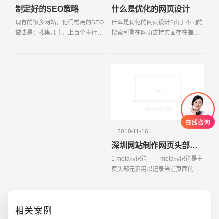
制定好的SEO策略
什么是优化的网页设计
现有的很多网站，他们常用的SEO
什么是优化的网页设计?由于不同的
做法是：搜集几十、上百个本行业
搜索引擎在网页支持方面存在差
里的热门词，把这些热门词加到一
异，因此在设计网页时不要只注意
些网站中权重很高的网页上。然后
外观漂亮，许多平常设计网页时常
不断的给这些页面增加外部链接，
用到的元素到了搜索引擎那里会产
希望这些关键词能有不
生问题。 由于不
2010-11-16
深圳网站制作网页头部信息SEO优化
1 meta标识符 meta标识符是主
页头部元素用以记录当前页面的一
些重要信息，例如网页的字符集、
作者、版本、网页关键字等
等。 例如：＜meta name=
相关案例
"robots " c ＞＜meta n