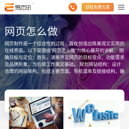
获取免费方案
网页怎么做
网页制作是一个综合性的过程，旨在创造出既美观又实用的
在线界面。以下是围绕“网页怎么做”为核心展开的讲解： 明
确目标与定位：首先，清晰界定网页的目标受众、功能需求
及品牌形象，为后续工作奠定基础。 规划网站结构：设计
合理的网站架构，包括主要页面、导航菜单及链接结构，确
保用户能够轻松找到所需信息。 界面设计与美化：运用色
彩、字体、图片等元素，设计符合品牌形象且吸引用户的界
面。同时，注重响应式设计，确保网页在不同设备上均能良
好显示。 内容策划与编写：根据目标受众和网页功能，策
划并编写高质量的内容，包括文字、图片、视频等多媒体素
材，提升用户体验和信息价值。 技术开发与实现：利用
HTML、CSS、JavaScript等前端技术，将设计转化为实际
的网页代码。同时，考虑后端数据库设计、系统架构及安全