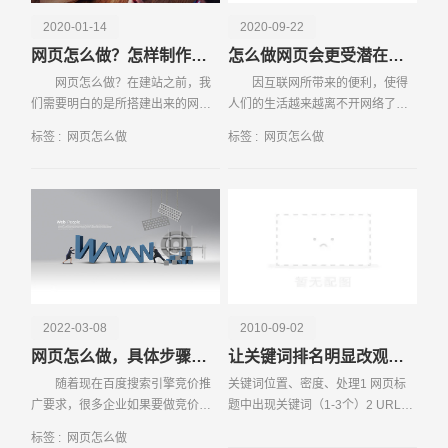
性等因素，确保网页功能的完整性和稳定性。 测试与优
2020-01-14
2020-09-22
化：在网页上线前进行全面测试，包括功能测试、兼容性测
网页怎么做？怎样制作自己的网页？
怎么做网页会更受潜在用户欢迎
试及性能测试等。根据测试结果进行优化调整，确保网页在
网页怎么做？在建站之前，我
因互联网所带来的便利，使得
不同环境下均能正常运行。 部署与上线：完成所有准备工
们需要明白的是所搭建出来的网站
人们的生活越来越离不开网络了，
作后，将网页部署到服务器上并进行最终配置。通过域名解
是要给用户浏览的，所以首先要有
网购、点外卖等都成为生活中不可
析等技术手段，确保用户可以通过互联网访问到网页。 聚
标签 :
网页怎么做
标签 :
网页怎么做
空间可以存放，然后在里面填充一
缺少的一部分。而企业也正是看到
合数据分析：利用网站分析工具收集用户行为数据、流量来
些内容，下
其中的商机
源等聚合信息，对网页的访问情况、用户偏好等进行深入分
析。根据分析结果对网页内容、功能及设计进行优化迭代，
不断提升用户体验和网页效果。 综上所述，网页制作是一
个涉及规划、设计、开发、测试、部署及数据分析等多个环
节的复杂过程。通过综合运用各种技术和方法，可以创造出
请输入您的公司名称
名字
既符合需求又具有竞争力的在线平台。
2022-03-08
2010-09-02
网页怎么做，具体步骤都有哪些
让关键词排名明显改观的十种方法
随着现在百度搜索引擎竞价推
关键词位置、密度、处理1 网页标
广要求，很多企业如果要做竞价推
题中出现关键词（1-3个）2 URL中
广，就不能够使用网站进行推广，
出现关键词（英文） 3 关键词标签
标签 :
网页怎么做
只能够用百度提供的基木鱼平台来
中出现关键词（1-3个） 4 描述标签