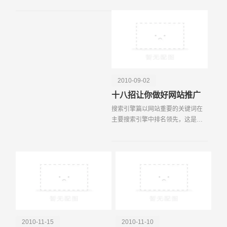
进行推广，
中出现关键词（主关键词重复2次）
5 内容中自然
2010-09-02
电话
微信号
十八招让你做好网站推广
搜索引擎篇以网站重要的关键词在
主要搜索引擎中排名领先，这是搜
索引擎推广中重要的策略。搜索引
擎的 "搜索机器人spiders " 会自动搜
索网页内容。 1、添加网页标题
（title）。 为
2010-11-15
2010-11-10