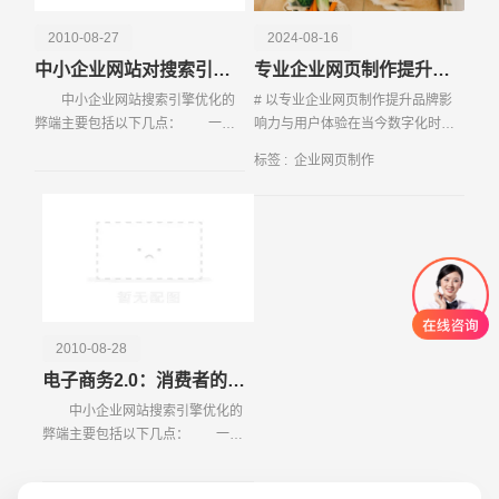
2010-08-27
2024-08-16
中小企业网站对搜索引擎优化存在的弊端
专业企业网页制作提升品牌影响力与用户体验
中小企业网站搜索引擎优化的
# 以专业企业网页制作提升品牌影
弊端主要包括以下几点： 一、
响力与用户体验在当今数字化时
盲目追求美观，在页面内出现了过
代，企业网页不仅是一个展示产品
标签 :
企业网页制作
多的动画和图片 1、 很多网
和服务的平台，更是品牌与用户互
站，因为企
动的重要窗...
2010-08-28
电子商务2.0：消费者的革命
中小企业网站搜索引擎优化的
弊端主要包括以下几点： 一、
盲目追求美观，在页面内出现了过
多的动画和图片 1、 很多网