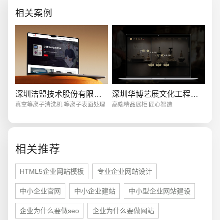
站，因为企业网站本身的内容比较
相关案例
少，好多网站采取了通
创意品牌型网站
·
标准企业官网建设
·
外贸网
深圳洁盟技术股份有限公司
深圳华博艺展文化工程有限公司
真空等离子清洗机 等离子表面处理
高端精品展柜 匠心智造
电商及系统平台开发
·
微信小程序开发
·
年度
相关推荐
HTML5企业网站模板
专业企业网站设计
中小企业官网
中小企业建站
中小型企业网站建设
企业为什么要做seo
企业为什么要做网站