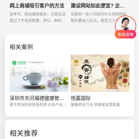
网上商城吸引客户的方法
建设网站如此便宜? 企业是受益? 是受害?
这年代，网站越来越多，已经远远
总是有一些人问到为什么有的网站
超过了牛毛的数量，所以，制作网
制作要收几万元，甚至几十万元，
站，越来越易;推广网站，越来越
可是很多网站建设公司的报价却很
难。近日，常有许多网友求助，在
便宜，一千多块，甚至几百块，为
这里列出一些感觉比较有用的方
什么一个网站有如此悬殊的报价，
相关案例
法，以供大家参考。
便宜的到底便宜在哪
创意品牌型网站
·
标准企业官网建设
·
外贸网
深圳市天问福德健康管理股份
悦嘉国际
勇于担当的民族使命感 众多产业体系布局
健康养生行业 悦脊美本草能量
相关推荐