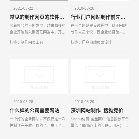
2021-03-22
2010-08-28
常见的制作网页的软件都有哪些
行业门户网站制作前先要整理思路
随着社会的不断发展，越来越多的
在一个网站建设过程中，对于网站
企业开始融入到互联网当中，开始
制作人员来说，做企业站经验丰
进行自己的网站建设，它不仅能够
富，但是做行业站不见得能够得心
标签 :
制作网页工具
标签 :
门户网站页面设计
提高网站企业的整体形象，同时还
应手。行业站因为他的内容很多，
能够为企业带来一定的经营效益。
功能也不少，所以在设计上也是很
但是有人会问到这样一
耗时间的。 在这里我们
请输入您的公司名称
名字
2010-08-28
2010-08-29
什么样的公司需要网站维护
深圳网站制作_搜狗竞价排名
一个好的企业网站，不仅仅是一次
Sogou优势·覆盖面广 信息投放平台
性制作完美就可以的了，由于企业
覆盖了95％以上的互联网用户； 搜
的情况在不断地变化，网站的内容
索引擎：搜狗搜索、搜狐搜索、四
也需要随之调整，给人常新的感
川在线搜索、人民网搜索、上海热