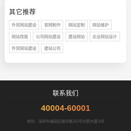
您的预算
1万-3万
3万-5万
5万-8万
其它推荐
外贸网站建设
官网制作
网站定制
网站维护
网站改版
公司网站建设
建设网站
企业网站设计
招标项目
外贸网站建设
建站公司
联系我们
40004-60001
地址：深圳市福田区福华路322号文蔚大厦16B