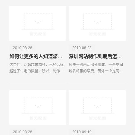
觉，贵公司网站才会更加吸引访问
线搜索…… 免费邮箱：搜狐邮箱、
者，而且给访问者很好
搜狗邮箱…
电话
微信号
2010-08-28
2010-08-28
如何让更多的人知道您的网站
深圳网站制作到期后怎么续费？
这年代，网站越来越多，已经远远
续费一般由两部分组成，一是空间
超过了牛毛的数量，所以，制作网
域名邮箱的续费，另外一个是网站
站，越来越易;推广网站，越来越
维护费。空间域名邮箱的续费是一
难。近日，常有许多网友求助，在
定要办的，不办网站就要停掉了，
这里列出一
而且价格也
2010-08-28
2010-09-10