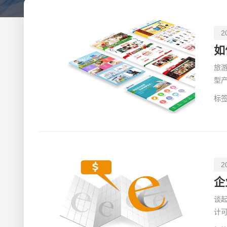
2
如
旅
型
进
标签
2
企
谈
计
理