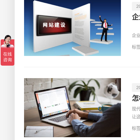
2
企
想
企
用
标签
2
怎
现
让
站
标签