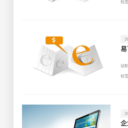
标签
2
易
今
站
的
标签
2
企