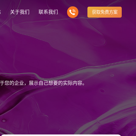
态
关于我们
联系我们
获取免费方案
企业营销型网站建设
我们的产品
营销推广转化获客网站
商城网站
新闻
方式
行业门户网站
建站知识
公司团队
多样化产品总有一个满足你的需求
电子商务化运营
any news
付款方式方便快捷
行业门户网站平台开发
Website building knowledge
我们的团队协作精神
网站建设定制改版
于您的企业，展示自己想要的实际内容。
网站建设解决方
政府网站建设解决方案
定制化网站建设改版方案
品牌官网
设计
企业营销网站
网站观点
品牌型网站建设
te Design
营销型网站建力企业公信力
Website viewpoint
站建设解决方案
外贸网站建设解决方案
手机微信网站建设
移动手机互联网站开发
建设解决方案
企业网站建设解决方案