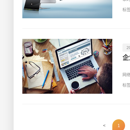
在
标签
2
企
一
网
更
标签
<
1