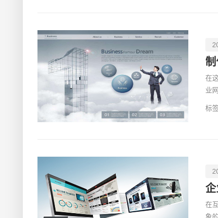
2
制
在
业
但
标签
2
企
在
象