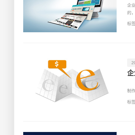
企
的
业
标签
2
对
制
网
标签