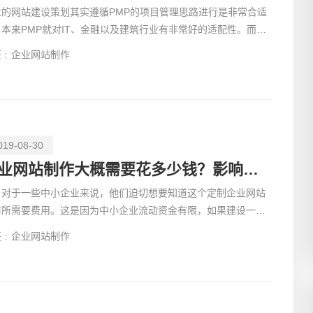
业的网站建设策划其实遵循PMP的项目管理思路进行是非常合适
电话
，本来PMP就对IT、金融以及建筑行业有非常好的适配性。而企
网站的建设，从某种意义上来说也算是一个IT项目。那么，企
 :
企业网站制作
019-08-30
企业网站制作大概需要花多少钱？影响因素有哪些？
于一些中小企业来说，他们迫切想要知道这个定制企业网站
作所需要费用。这是因为中小企业流动资金有限，如果建设一个
站花费了几十
 :
企业网站制作