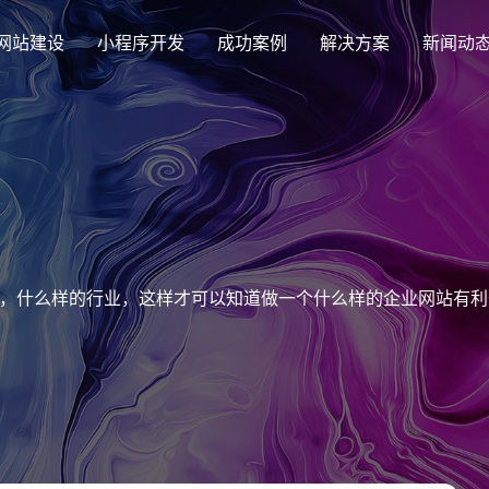
网站建设
小程序开发
成功案例
解决方案
新闻动
创意品牌型网站建设
解决方案
企业品牌高端网站设计
集团上市网站
最新签约
公司介绍
购物
公司
汇款
定制化视觉设计与互动策划方案
集团大企上市公司
Latest signing
致力于互联网品牌建设
实现
Comp
多种
响应式网站建设
，什么样的行业，这样才可以知道做一个什么样的企业网站有利
芯片半导体网站建设解决方
新能源行业
适应各个终端设备网站
案
案
外贸出口网站
行业新闻
发展历程
企业
网站
外贸进出口网站开发
Industry information
一路走来感谢您的陪伴
创意
Websi
购物商城网站建设解决方案
品牌形象网
购物商城系统开发
零售在线电子商务网站
门户网站建设解决方案
营销型网站