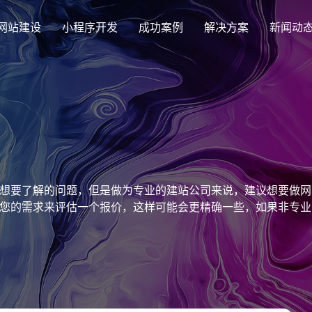
网站建设
小程序开发
成功案例
解决方案
新闻动
创意品牌型网站建设
解决方案
企业品牌高端网站设计
集团上市网站
最新签约
公司介绍
购物
公司
汇款
定制化视觉设计与互动策划方案
集团大企上市公司
Latest signing
致力于互联网品牌建设
实现
Comp
多种
响应式网站建设
想要了解的问题，但是做为专业的建站公司来说，建议想要做网
芯片半导体网站建设解决方
新能源行业
适应各个终端设备网站
您的需求来评估一个报价，这样可能会更精确一些，如果非专业
案
案
外贸出口网站
行业新闻
发展历程
企业
网站
外贸进出口网站开发
Industry information
一路走来感谢您的陪伴
创意
Websi
购物商城网站建设解决方案
品牌形象网
购物商城系统开发
零售在线电子商务网站
门户网站建设解决方案
营销型网站