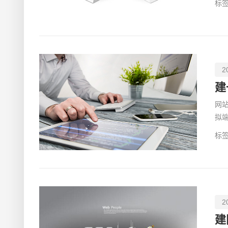
标签
2
建
网
拟
型
标签
2
建