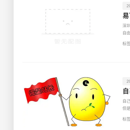
2
易
深圳
自由调整支配 & 82
标签
2
自
自
但
可
标签