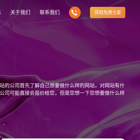
态
关于我们
联系我们
获取免费方案
企业营销型网站建设
我们的产品
营销推广转化获客网站
商城网站
新闻
方式
行业门户网站
建站知识
公司团队
多样化产品总有一个满足你的需求
电子商务化运营
any news
付款方式方便快捷
行业门户网站平台开发
Website building knowledge
我们的团队协作精神
网站建设定制改版
站的公司首先了解自己想要做什么样的网站，对网站有什
网站建设解决方
政府网站建设解决方案
定制化网站建设改版方案
公司可能直接会报价给您，但是您想一下您想要做什么样
品牌官网
设计
企业营销网站
网站观点
品牌型网站建设
te Design
营销型网站建力企业公信力
Website viewpoint
站建设解决方案
外贸网站建设解决方案
手机微信网站建设
移动手机互联网站开发
建设解决方案
企业网站建设解决方案