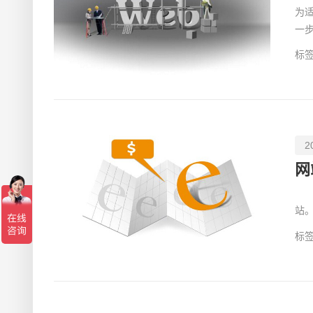
为
一
户
标签
2
网
现
站
不
标签