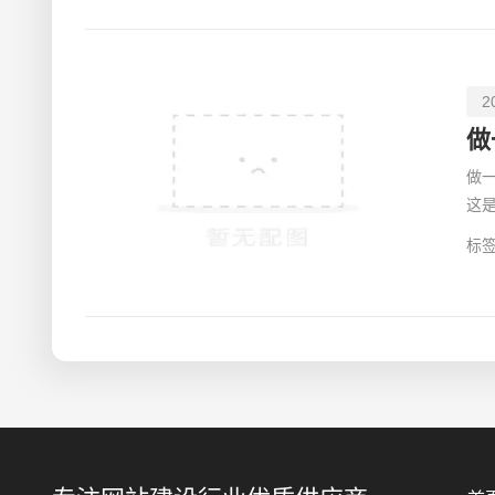
2
做
这
的
标签