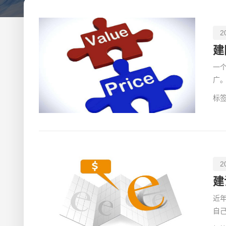
2
建
一
广
确
标签
2
建
近
自
站