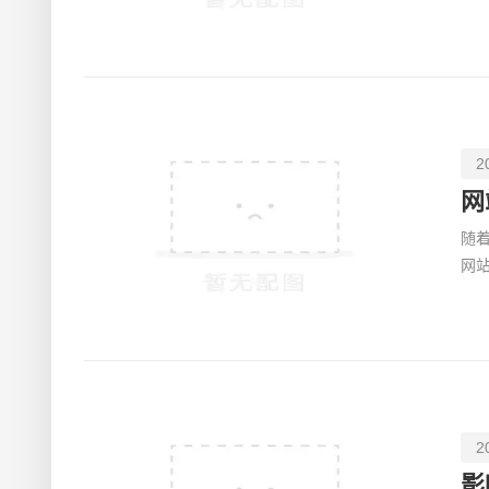
商
2
网
随
网
网
2
影