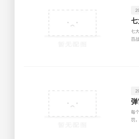
2
七
百
的
2
弹
每
罚
规