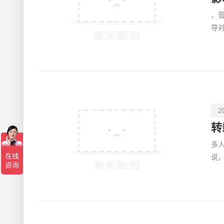
、
导
商
2
转
多人
说
是