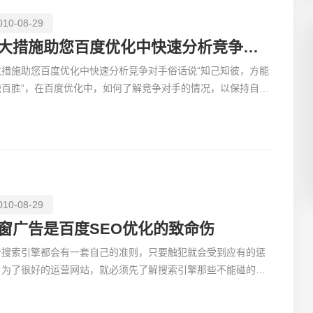
010-08-29
七大措施助您百度优化中快速分析竞争对手
大措施助您百度优化中快速分析竞争对手俗话说“知己知彼，方能
创意品
战百胜”，在百度优化中，如何了解竞争对手的情况，以保持自己
优势？我们总结七大措施入手，一切尽在您的掌控之中
010-08-29
电商及
窗广告是百度SEO优化的致命伤
个搜索引擎都会有一套自己的准则，只要触犯就会受到应有的惩
，为了很好的运营网站，就必须先了解搜索引擎那些不能碰的潜
则。下面针对实践案例来讲解下弹窗广告对百度优化的致命