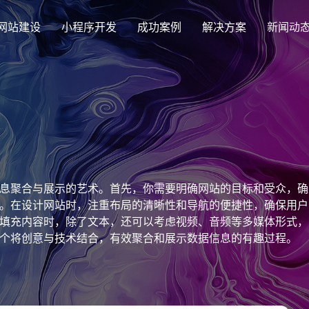
网站建设
小程序开发
成功案例
解决方案
新闻动
创意品牌型网站建设
解决方案
企业品牌高端网站设计
集团上市网站
最新签约
公司介绍
购物
公司
汇款
定制化视觉设计与互动策划方案
集团大企上市公司
Latest signing
致力于互联网品牌建设
实现
Comp
多种
响应式网站建设
息聚合与展示的艺术。首先，你需要明确网站的目标和受众，确
芯片半导体网站建设解决方
新能源行业
适应各个终端设备网站
。在设计网站时，注重布局的清晰性和导航的便捷性，确保用户
案
案
填充内容时，除了文本，还可以考虑视频、音频等多媒体形式，
外贸出口网站
行业新闻
发展历程
企业
网站
个将创意与技术结合，有效聚合和展示数据信息的有趣过程。
外贸进出口网站开发
Industry information
一路走来感谢您的陪伴
创意
Websi
购物商城网站建设解决方案
品牌形象网
购物商城系统开发
零售在线电子商务网站
门户网站建设解决方案
营销型网站