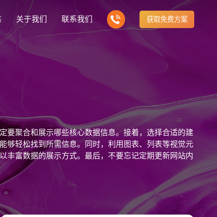
态
关于我们
联系我们
获取免费方案
企业营销型网站建设
我们的产品
营销推广转化获客网站
商城网站
新闻
方式
行业门户网站
建站知识
公司团队
多样化产品总有一个满足你的需求
电子商务化运营
any news
付款方式方便快捷
行业门户网站平台开发
Website building knowledge
我们的团队协作精神
网站建设定制改版
定要聚合和展示哪些核心数据信息。接着，选择合适的建
网站建设解决方
政府网站建设解决方案
定制化网站建设改版方案
能够轻松找到所需信息。同时，利用图表、列表等视觉元
以丰富数据的展示方式。最后，不要忘记定期更新网站内
品牌官网
设计
企业营销网站
网站观点
品牌型网站建设
te Design
营销型网站建力企业公信力
Website viewpoint
站建设解决方案
外贸网站建设解决方案
手机微信网站建设
移动手机互联网站开发
建设解决方案
企业网站建设解决方案