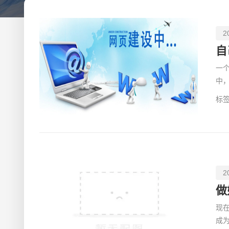
2
自
一
中
多
标签
2
做
现
成