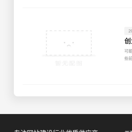
2
创
可
些
业