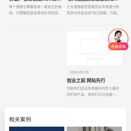
每个搜索引擎都会有一套自己的准
七大措施助您百度优化中快速分析
则，只要触犯就会受到应有的惩
竞争对手俗话说“知己知彼，方能百
罚，为了很好的运营网站，就必须
战百胜”，在百度优化中，如何了解
先了解搜索引擎那些不能碰的潜规
竞争对手的情况，以保持自己的优
则。下面针对实践案例来讲解下弹
势？我们总结七大措施入手，一切
窗广告对百度优化的致命
尽在您的掌控之中
2010-09-16
创业之前 网站先行
可能你们还没有准备好向世人展示
你们的产品，但你们可以先做一些
前期工作，先为产品搭建个网站，
创意品牌型网站
·
标准企业官网建设
·
外贸网
做好形象工作。我并不是说创业公
司都不可以在暗地里开发自己的产
相关案例
品，直到产品成型后