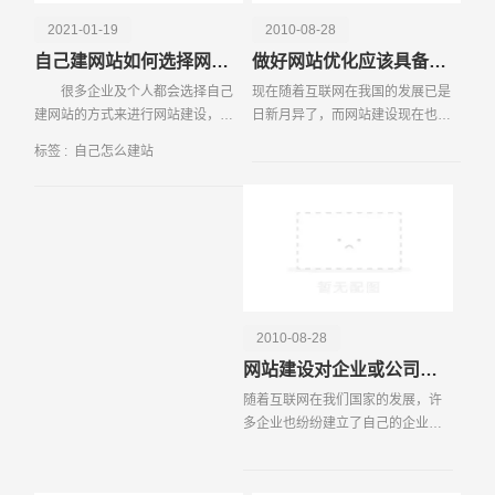
2021-01-19
2010-08-28
自己建网站如何选择网站空间
做好网站优化应该具备的知识和技巧
很多企业及个人都会选择自己
现在随着互联网在我国的发展已是
建网站的方式来进行网站建设，那
日新月异了，而网站建设现在也成
么当网站一旦开发上线的时候，就
为成了诸多企业以及个人的一个热
标签 :
自己怎么建站
会出现一些问题。我们可以选择网
门话题，每个人都想把自己的商品
站空间、云
通过网络让更多的人知道，让自己
的品牌通过网络的形式
请输入您的公司名称
名字
2010-08-28
网站建设对企业或公司的作用有什么
随着互联网在我们国家的发展，许
多企业也纷纷建立了自己的企业网
站，当然现在也有不少的企业也还
没有自己的企业还有在这已建网站
之中有许多企业是跟风为了赶潮流