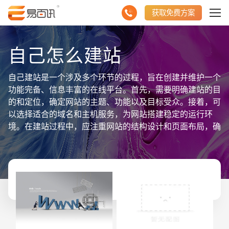
获取免费方案
自己怎么建站
自己建站是一个涉及多个环节的过程，旨在创建并维护一个
功能完备、信息丰富的在线平台。首先，需要明确建站的目
的和定位，确定网站的主题、功能以及目标受众。接着，可
以选择适合的域名和主机服务，为网站搭建稳定的运行环
境。在建站过程中，应注重网站的结构设计和页面布局，确
保用户能够方便快捷地找到所需信息。同时，利用HTML、
CSS、JavaScript等前端技术，实现网站的视觉设计和交互
功能。为了丰富网站内容，还需聚合相关的数据信息，如文
章、图片、视频等，并进行有效的组织和展示。最后，通过
搜索引擎优化和社交媒体推广，提高网站的曝光度和访问
量。总之，自己建站是一个综合性的项目，需要综合运用多
种技能和工具，以实现网站的有效搭建和信息聚合。