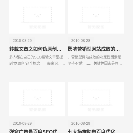
做作秀罢了，这是我们
电话
微信号
2010-08-29
2010-08-28
转载文章之如何伪原创处理？
影响营销型网站成败的三项主要因素
多人都在自己的SEO经验文章里提
、营销型网站成败的决定性因素是
到“伪原创”这个概念，一般来说，无
坚持不懈； 二、关键性因素是领导
非是改改标题之类的小技巧，但怎
对自己的网站建设的认识及重视程
么改才能让搜索引擎认为是新原创
度；三、是网站建设服务提供商的
文章，这里面可是有些门道的哦。
技能及专业水平。营销型网站是指
今天就给大家来聊
以现代网络营销理念
2010-08-29
2010-08-29
弹窗广告是百度SEO优化的致命伤
七大措施助您百度优化中快速分析竞争对手